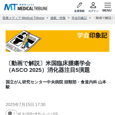
会員登録
ログイン
医療メディア Medical Tribune
連載・特集
学会印象記
〔動画で解説〕米
〔動画で解説〕米国臨床腫瘍学会
（ASCO 2025）消化器注目5演題
国立がん研究センター中央病院 頭頸部・食道内科 山本
駿
2025年7月15日 17:30
2
62
名の医師が参考になったと回答