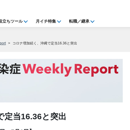
役立ちツール
月イチ特集
転職／継承
ort
コロナ増加続く、沖縄で定当16.36と突出
定当16.36と突出