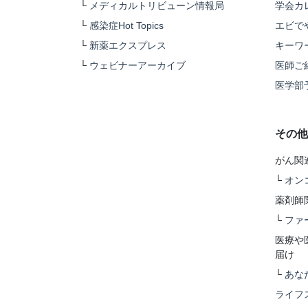
└
メディカルトリビューン情報局
学会カ
└
感染症Hot Topics
エビで
└
新薬エクスプレス
キーワ
└
ウェビナーアーカイブ
医師ご
医学部
その他
がん関
└
オン
薬剤師
└
ファ
医療や
届け
└
あな
ライフ