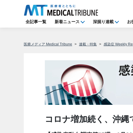
全記事一覧
新着ニュース
深掘り連載
お
医療メディア Medical Tribune
連載・特集
感染症 Weekly Rep
コロナ増加続く、沖縄で