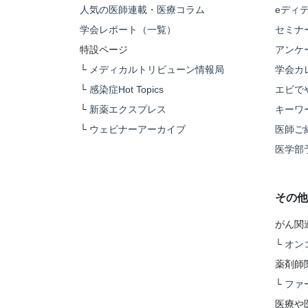
人気の医師連載・医療コラム
eディ
学会レポート（一覧）
セミナ
特設ページ
アンケ
└
メディカルトリビューン情報局
学会カ
└
感染症Hot Topics
エビで
└
新薬エクスプレス
キーワ
└
ウェビナーアーカイブ
医師ご
医学部
その他
がん関
└
オン
薬剤師
└
ファ
医療や