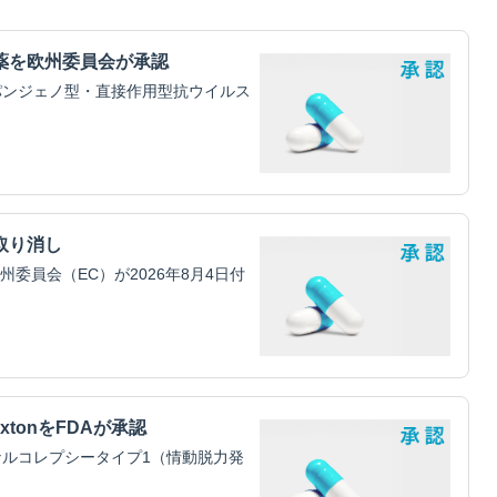
薬を欧州委員会が承認
パンジェノ型・直接作用型抗ウイルス
取り消し
員会（EC）が2026年8月4日付
xtonをFDAが承認
ルコレプシータイプ1（情動脱力発