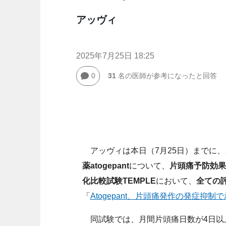
アッヴィ
2025年7月25日 18:25
0
31
名の医師が参考になったと回答
アッヴィは本日（7月25日）までに、
薬atogepant
について、
片頭痛予防効果
化比較試験TEMPLE
において、
全ての
「
Atogepant、片頭痛発作の発症抑制
同試験では、月間片頭痛日数が4日以上の成