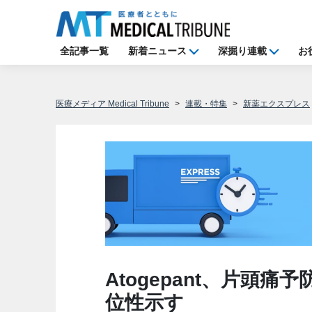
全記事一覧
新着ニュース
深掘り連載
お
医療メディア Medical Tribune
連載・特集
新薬エクスプレス
Atogepant、片頭
位性示す