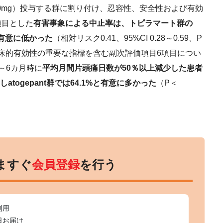
00mg）投与する群に割り付け、忍容性、安全性および有効
項目とした
有害事象による中止率は、トピラマート群の
%と有意に低かった
（相対リスク0.41、95%CI 0.28～0.59、P
t群は臨床的有効性の重要な指標を含む副次評価項目6項目につい
～6カ月時に
平均月間片頭痛日数が50％以上減少した患者
atogepant群では64.1%と有意に多かった
（P＜
ますぐ
会員登録
を行う
利用
日お届け