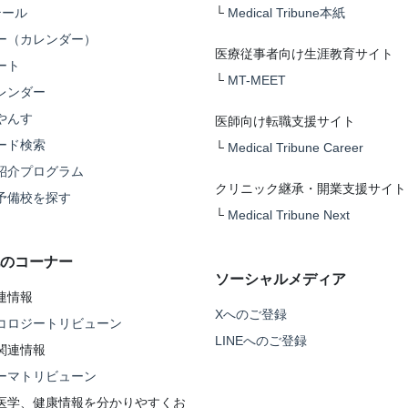
テール
└
Medical Tribune本紙
ー（カレンダー）
医療従事者向け生涯教育サイト
ート
└
MT-MEET
レンダー
やんす
医師向け転職支援サイト
ード検索
└
Medical Tribune Career
紹介プログラム
クリニック継承・開業支援サイト
予備校を探す
└
Medical Tribune Next
のコーナー
ソーシャルメディア
連情報
Xへのご登録
コロジートリビューン
LINEへのご登録
関連情報
ーマトリビューン
医学、健康情報を分かりやすくお