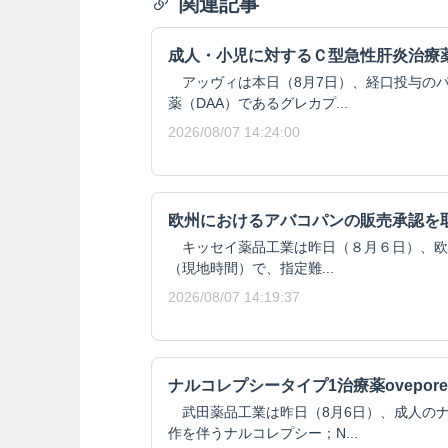
関連記事
成人・小児に対するＣ型急性肝炎治療
アッヴィは本日（8月7日）、経口投与の
薬（DAA）であるグレカプ...
2026/08/07 14:24:00
欧州におけるアバコパンの販売承認を
キッセイ薬品工業は昨日（８月６日）、欧州委
（現地時間）で、指定難...
2026/08/07 14:19:37
ナルコレプシータイプ1治療薬ovepore
武田薬品工業は昨日（8月6日）、成人のナ
作を伴うナルコレプシー；N...