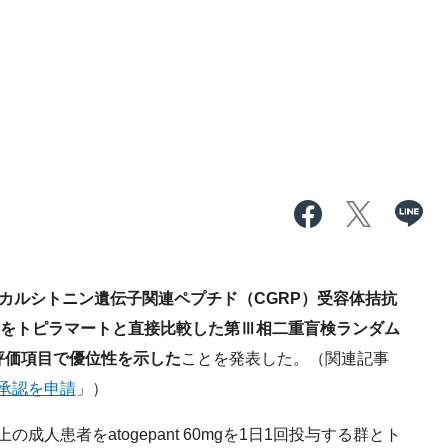
カルシトニン遺伝子関連ペプチド（CGRP）受容体拮抗
をトピラマートと直接比較した第Ⅲ相二重盲検ランダム
評価項目で優位性を示した
ことを発表した。（関連記事
で承認を申請
」）
人患者をatogepant 60mgを1日1回投与する群とト