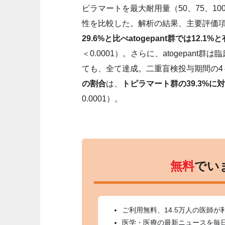
ピラマートを最大耐用量（50、75、1
性を比較した。解析の結果、主要評価
29.6%と比べatogepant群では12.1
＜0.0001）。さらに、atogepan
ても、全て達成。二重盲検投与期間の4
の割合
は、
トピラマート群の39.3%に対し
0.0001）。
無料
でい
ご利用無料、14.5万人の医師が
医学・医療の最新ニュースを毎