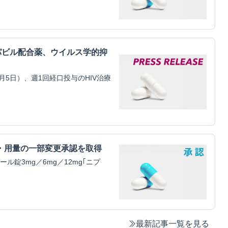
パビル配合薬、ウイルス学的抑
5日）、週1回経口投与のHIV治療
・用量の一部変更承認を取得
錠3mg／6mg／12mg｢ニプ
最新記事一覧を見る