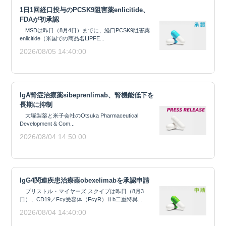
1日1回経口投与のPCSK9阻害薬enlicitide、
FDAが初承認
MSDは昨日（8月4日）までに、経口PCSK9阻害薬
enlicitide（米国での商品名LIPFE...
2026/08/05 14:40:00
IgA腎症治療薬sibeprenlimab、腎機能低下を
長期に抑制
大塚製薬と米子会社のOtsuka Pharmaceutical
Development & Com...
2026/08/04 14:50:00
IgG4関連疾患治療薬obexelimabを承認申請
ブリストル・マイヤーズ スクイブは昨日（8月3
日）、CD19／Fcγ受容体（FcγR）Ⅱb二重特異...
2026/08/04 14:40:00