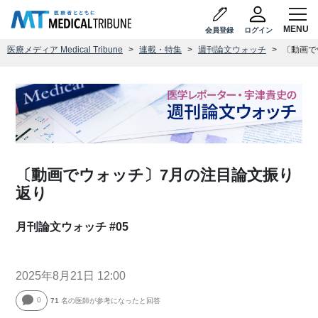
会員登録
ログイン
医療メディア Medical Tribune
連載・特集
週刊論文ウォッチ
〔動画で
〔動画でウォッチ〕7月の注目論文振り
返り
月刊論文ウォッチ #05
2025年8月21日 12:00
0
71
名の医師が参考になったと回答