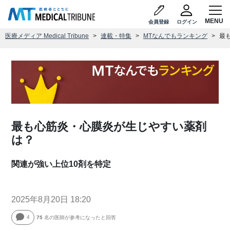
会員登録
ログイン
医療メディア Medical Tribune
連載・特集
MTなんでもランキング
最
最も心筋炎・心膜炎が生じやすい薬剤
は？
関連が強い上位10剤を特定
2025年8月20日 18:20
4
75
名の医師が参考になったと回答