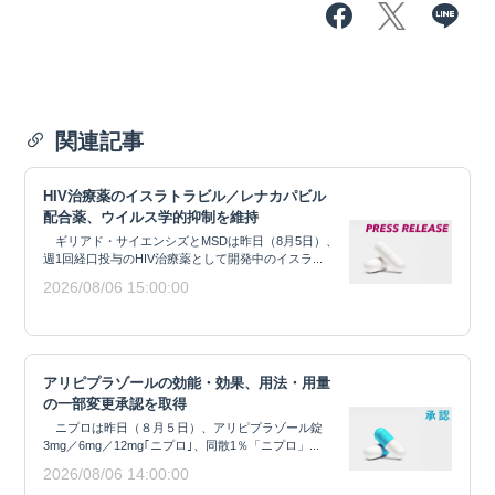
関連記事
HIV治療薬のイスラトラビル／レナカパビル
配合薬、ウイルス学的抑制を維持
ギリアド・サイエンシズとMSDは昨日（8月5日）、
週1回経口投与のHIV治療薬として開発中のイスラ...
2026/08/06 15:00:00
アリピプラゾールの効能・効果、用法・用量
の一部変更承認を取得
ニプロは昨日（８月５日）、アリピプラゾール錠
3mg／6mg／12mg｢ニプロ｣、同散1％「ニプロ」...
2026/08/06 14:00:00