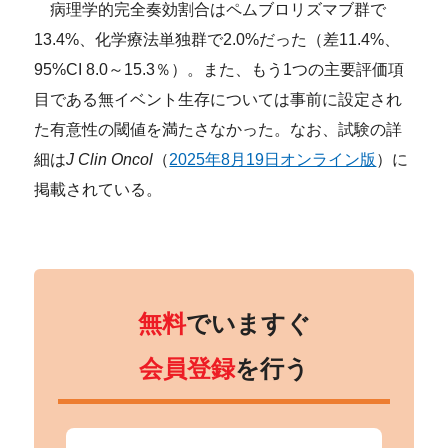
病理学的完全奏効割合はペムブロリズマブ群で
13.4%、化学療法単独群で2.0%だった（差11.4%、
95%CI 8.0～15.3％）。また、もう1つの主要評価項
目である無イベント生存については事前に設定され
た有意性の閾値を満たさなかった。なお、試験の詳
細は
J Clin Oncol
（
2025年8月19日オンライン版
）に
掲載されている。
無料
でいますぐ
会員登録
を行う