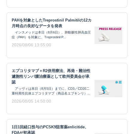
PAHを対象としたTreprostinil Palmitilの12カ
月時点の良好なデータを発表
インスメッドは本日（8月6日）、肺動脈性肺高血圧
症（PAH）を対象に、Treprostinil P...
2026/08/06 13:55:00
エプコリタマブ＋R2併用療法、再発・難治性
濾胞性リンパ腫治療薬として欧州委員会が承
認
アッヴィは本日（8月5日）までに、CD3／CD20二
重特異性抗体エプコリタマブ（商品名エプキンリ）...
2026/08/05 14:50:00
1日1回経口投与のPCSK9阻害薬enlicitide、
FDAが初承認