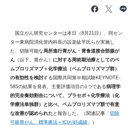
国立がん研究センターは本日（8月21日）、同セン
ター東病院消化管内科長の設楽紘平氏らが実施し
た、切除可能な
局所進行胃がん・胃食道接合部腺が
ん
（以下、胃がん）
に対する周術期治療としてのペ
ムブロリズマブ＋化学療法（ペムブロリズマブ群）
の有効性を検討
する国際共同第Ⅲ相試験KEYNOTE-
585の結果を発表。主要評価項目の1つである
病理学
的完全奏効割合について、プラセボ＋化学療法（化
学療法単独群）と比べ、ペムブロリズマブ群で有意
な改善が認められた
と報告した。（関連記事「
切除
可能胃がん、標準療法＋ICIが好成績
」）