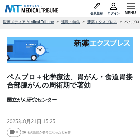
会員登録
ログイン
医療メディア Medical Tribune
連載・特集
新薬エクスプレス
ペムブロ
ペムブロ＋化学療法、胃がん・食道胃接
合部腺がんの周術期で著効
国立がん研究センター
2025年8月21日 15:25
0
26
名の医師が参考になったと回答