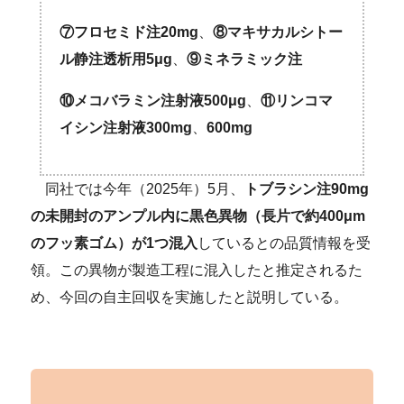
⑦フロセミド注20mg
、
⑧マキサカルシトー
ル静注透析用5μg
、
⑨ミネラミック注
⑩メコバラミン注射液500μg
、
⑪リンコマ
イシン注射液300mg
、
600mg
同社では今年（2025年）5月、
トブラシン注90mg
の未開封のアンプル内に黒色異物（長片で約400μm
のフッ素ゴム）が1つ混入
しているとの品質情報を受
領。この異物が製造工程に混入したと推定されるた
め、今回の自主回収を実施したと説明している。