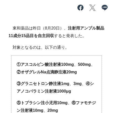
東和薬品は昨日（8月20日）、
注射用アンプル製品
11成分15品目を自主回収
すると発表した。
対象となるのは、以下の通り。
①アスコルビン酸注射液100mg
、
500mg
、
②オザグレルNa点滴静注液20mg
③グラニセトロン静注液1mg
、
3mg
、
④シ
アノコバラミン注射液1000μg
⑤トブラシン注小児用10mg
、
⑥ファモチジ
ン注射液10mg
、
20mg