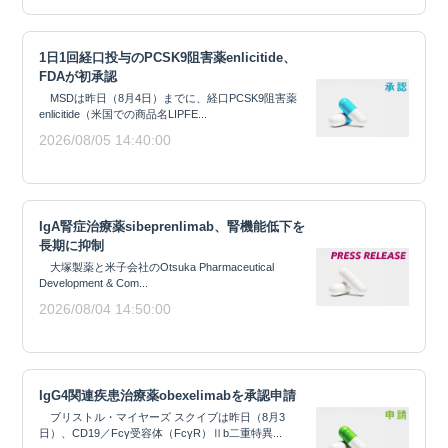
1日1回経口投与のPCSK9阻害薬enlicitide、
FDAが初承認
MSDは昨日（8月4日）までに、経口PCSK9阻害薬
enlicitide（米国での商品名LIPFE...
2026/08/05 14:40:00
IgA腎症治療薬sibeprenlimab、腎機能低下を
長期に抑制
大塚製薬と米子会社のOtsuka Pharmaceutical
Development & Com...
2026/08/04 14:50:00
IgG4関連疾患治療薬obexelimabを承認申請
ブリストル・マイヤーズ スクイブは昨日（8月3
日）、CD19／Fcγ受容体（FcγR）Ⅱb二重特異...