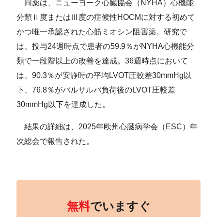
同薬は、ニューヨーク心臓協会（NYHA）心機能
分類Ⅱ度またはⅢ度の症候性HOCMに対する初めて
かつ唯一承認された心筋ミオシン阻害薬。研究で
は、投与24週時点で患者の59.9％がNYHA心機能分
類で一段階以上の改善を達成。36週時点において
は、90.3％が安静時の平均LVOT圧較差30mmHg以
下、76.8％がバルサルバ負荷後のLVOT圧較差
30mmHg以下を達成した。
結果の詳細は、2025年欧州心臓病学会（ESC）年
次総会で報告された。
無料
でいますぐ