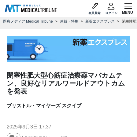
会員登録
ログイン
医療メディア Medical Tribune
連載・特集
新薬エクスプレス
閉塞性肥
閉塞性肥大型心筋症治療薬マバカムテ
ン、良好なリアルワールドアウトカム
を発表
ブリストル・マイヤーズ スクイブ
2025年9月3日 17:37