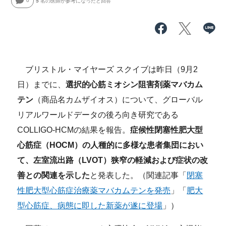
0
5
名の医師が参考になったと回答
ブリストル・マイヤーズ スクイブは昨日（9月2
日）までに、
選択的心筋ミオシン阻害剤薬マバカム
テン
（商品名カムザイオス）について、グローバル
リアルワールドデータの後ろ向き研究である
COLLIGO-HCMの結果を報告。
症候性閉塞性肥大型
心筋症（HOCM）の人種的に多様な患者集団におい
て、左室流出路（LVOT）狭窄の軽減および症状の改
善との関連を示した
と発表した。（関連記事「
閉塞
性肥大型心筋症治療薬マバカムテンを発売
」「
肥大
型心筋症、病態に即した新薬が遂に登場
」）