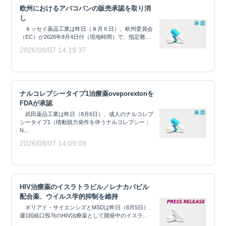
欧州におけるアバコパンの販売承認を取り消
し
キッセイ薬品工業は昨日（８月６日）、欧州委員会
（EC）が2026年8月4日付（現地時間）で、指定難...
2026/08/07 14:19:37
ナルコレプシータイプ1治療薬oveporextonを
FDAが承認
武田薬品工業は昨日（8月6日）、成人のナルコレプ
シータイプ1（情動脱力発作を伴うナルコレプシー；
N...
2026/08/07 14:09:09
HIV治療薬のイスラトラビル／レナカパビル
配合薬、ウイルス学的抑制を維持
ギリアド・サイエンシズとMSDは昨日（8月5日）、
週1回経口投与のHIV治療薬として開発中のイスラ...