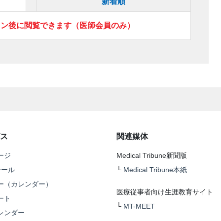
新着順
イン後に閲覧できます（医師会員のみ）
ス
関連媒体
ージ
Medical Tribune新聞版
テール
└
Medical Tribune本紙
ー（カレンダー）
医療従事者向け生涯教育サイト
ート
└
MT-MEET
レンダー