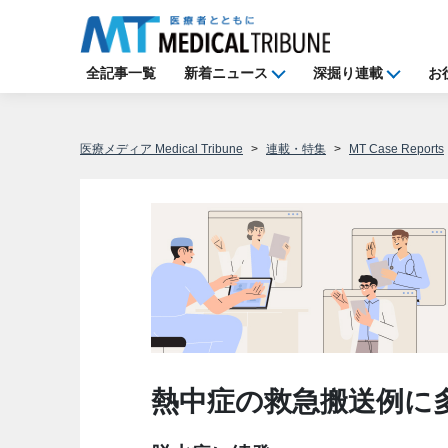
全記事一覧
新着ニュース
深掘り連載
お
医療メディア Medical Tribune
連載・特集
MT Case Reports
熱中症の救急搬送例に