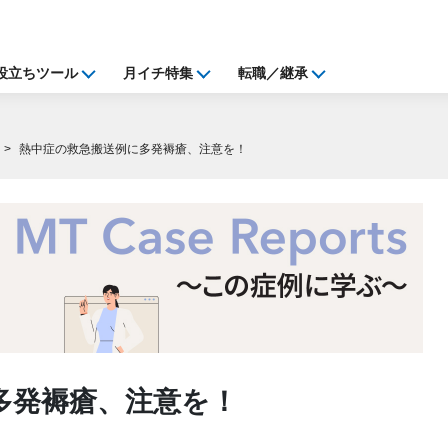
役立ちツール
月イチ特集
転職／継承
熱中症の救急搬送例に多発褥瘡、注意を！
多発褥瘡、注意を！