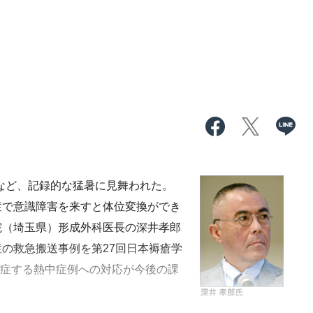
るなど、記録的な猛暑に見舞われた。
症で意識障害を来すと体位変換ができ
院（埼玉県）形成外科医長の深井孝郎
の救急搬送事例を第27回日本褥瘡学
で発症する熱中症例への対応が今後の課