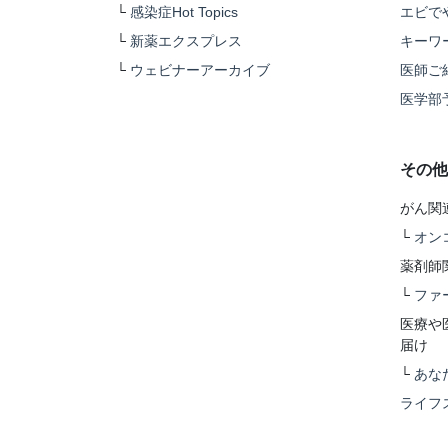
└
感染症Hot Topics
エビで
└
新薬エクスプレス
キーワ
└
ウェビナーアーカイブ
医師ご
医学部
その他
がん関
└
オン
薬剤師
└
ファ
医療や
届け
└
あな
ライフ