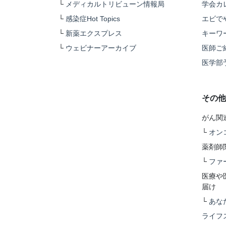
└
メディカルトリビューン情報局
学会カ
└
感染症Hot Topics
エビで
└
新薬エクスプレス
キーワ
└
ウェビナーアーカイブ
医師ご
医学部
その他
がん関
└
オン
薬剤師
└
ファ
医療や
届け
└
あな
ライフ