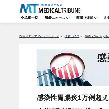
全記事一覧
新着ニュース
深掘り連載
お
医療メディア Medical Tribune
連載・特集
感染症 Weekly Rep
感染性胃腸炎1万例超