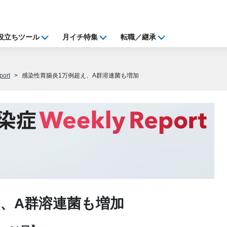
役立ちツール
月イチ特集
転職／継承
ort
感染性胃腸炎1万例超え、A群溶連菌も増加
え、A群溶連菌も増加