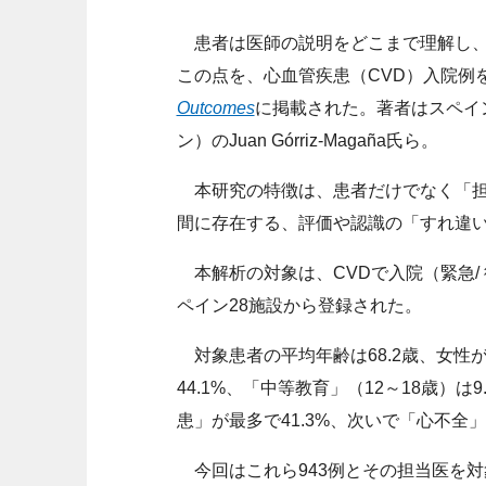
患者は医師の説明をどこまで理解し、
この点を、心血管疾患（CVD）入院例
Outcomes
に掲載された。著者はスペイン・Hospit
ン）のJuan Górriz-Magaña氏ら。
本研究の特徴は、患者だけでなく「担
間に存在する、評価や認識の「すれ違
本解析の対象は、CVDで入院（緊急/ 
ペイン28施設から登録された。
対象患者の平均年齢は68.2歳、女性が
44.1%、「中等教育」（12～18歳）
患」が最多で41.3%、次いで「心不全」
今回はこれら943例とその担当医を対