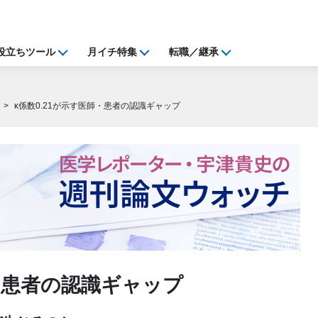
役立ちツール
月イチ特集
転職／継承
κ係数0.21が示す医師・患者の認識ギャップ
師・患者の認識ギャップ