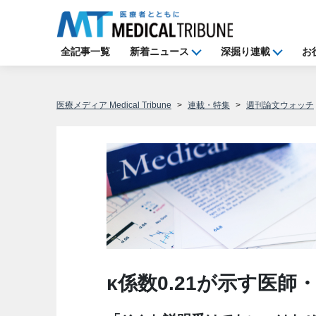
全記事一覧
新着ニュース
深掘り連載
お
医療メディア Medical Tribune
連載・特集
週刊論文ウォッチ
κ係数0.21が示す医