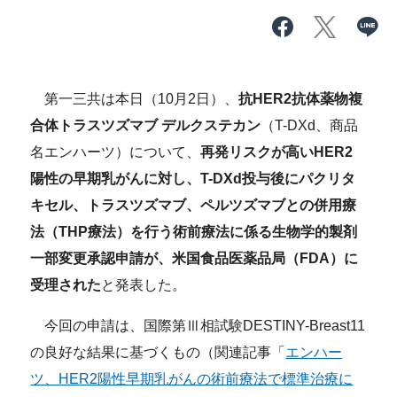
第一三共は本日（10月2日）、
抗HER2抗体薬物複
合体トラスツズマブ デルクステカン
（T-DXd、商品
名エンハーツ）について、
再発リスクが高いHER2
陽性の早期乳がんに対し、T-DXd投与後にパクリタ
キセル、トラスツズマブ、ペルツズマブとの併用療
法（THP療法）を行う術前療法に係る生物学的製剤
一部変更承認申請が、米国食品医薬品局（FDA）に
受理された
と発表した。
今回の申請は、国際第Ⅲ相試験DESTINY-Breast11
の良好な結果に基づくもの（関連記事「
エンハー
ツ、HER2陽性早期乳がんの術前療法で標準治療に