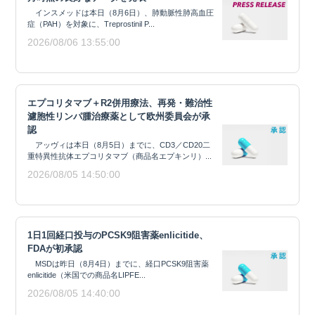
インスメッドは本日（8月6日）、肺動脈性肺高血圧
症（PAH）を対象に、Treprostinil P...
2026/08/06 13:55:00
エプコリタマブ＋R2併用療法、再発・難治性
濾胞性リンパ腫治療薬として欧州委員会が承
認
アッヴィは本日（8月5日）までに、CD3／CD20二
重特異性抗体エプコリタマブ（商品名エプキンリ）...
2026/08/05 14:50:00
1日1回経口投与のPCSK9阻害薬enlicitide、
FDAが初承認
MSDは昨日（8月4日）までに、経口PCSK9阻害薬
enlicitide（米国での商品名LIPFE...
2026/08/05 14:40:00