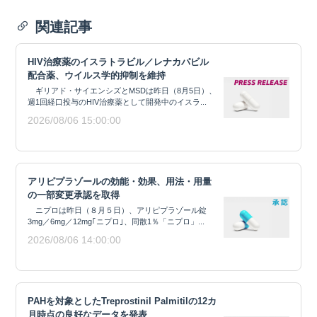
関連記事
HIV治療薬のイスラトラビル／レナカパビル
配合薬、ウイルス学的抑制を維持
ギリアド・サイエンシズとMSDは昨日（8月5日）、
週1回経口投与のHIV治療薬として開発中のイスラ...
2026/08/06 15:00:00
アリピプラゾールの効能・効果、用法・用量
の一部変更承認を取得
ニプロは昨日（８月５日）、アリピプラゾール錠
3mg／6mg／12mg｢ニプロ｣、同散1％「ニプロ」...
2026/08/06 14:00:00
PAHを対象としたTreprostinil Palmitilの12カ
月時点の良好なデータを発表