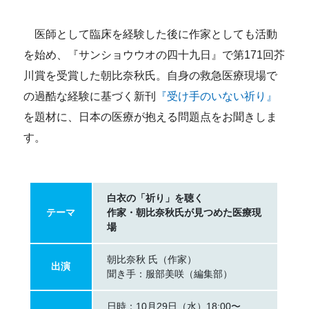
医師として臨床を経験した後に作家としても活動
を始め、『サンショウウオの四十九日』で第171回芥
川賞を受賞した朝比奈秋氏。自身の救急医療現場で
の過酷な経験に基づく新刊
『受け手のいない祈り』
を題材に、日本の医療が抱える問題点をお聞きしま
す。
白衣の「祈り」を聴く
テーマ
作家・朝比奈秋氏が見つめた医療現
場
朝比奈秋 氏（作家）
出演
聞き手：服部美咲（編集部）
日時：10月29日（水）18:00〜