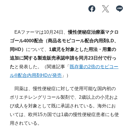
EAファーマは10月24日、
慢性便秘症治療薬マクロ
ゴール4000配合（商品名モビコール配合内用剤LD、
同HD）
について、
1歳児を対象とした用法・用量の
追加に関する製造販売承認申請を同月23日付で行っ
た
と発表した。（関連記事「
既存量の2倍のモビコー
ル®配合内用剤HDが発売
」）
同薬は、慢性便秘症に対して使用可能な国内初の
ポリエチレングリコール製剤で、2歳以上の小児およ
び成人を対象として既に承認されている。海外にお
いては、欧州15カ国では1歳の慢性便秘症患者にも使
用されている。