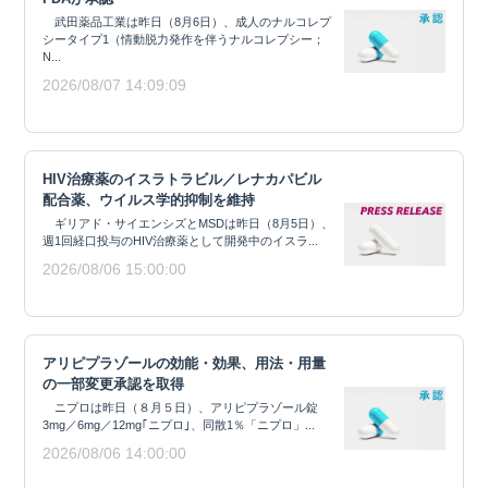
武田薬品工業は昨日（8月6日）、成人のナルコレプ
シータイプ1（情動脱力発作を伴うナルコレプシー；
N...
2026/08/07 14:09:09
HIV治療薬のイスラトラビル／レナカパビル
配合薬、ウイルス学的抑制を維持
ギリアド・サイエンシズとMSDは昨日（8月5日）、
週1回経口投与のHIV治療薬として開発中のイスラ...
2026/08/06 15:00:00
アリピプラゾールの効能・効果、用法・用量
の一部変更承認を取得
ニプロは昨日（８月５日）、アリピプラゾール錠
3mg／6mg／12mg｢ニプロ｣、同散1％「ニプロ」...
2026/08/06 14:00:00