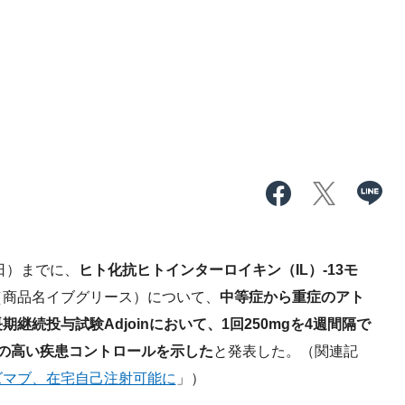
日）までに、
ヒト化抗ヒトインターロイキン（IL）-13モ
（商品名イブグリース）について、
中等症から重症のアト
続投与試験Adjoinにおいて、1回250mgを4週間隔で
の高い疾患コントロールを示した
と発表した。（関連記
ズマブ、在宅自己注射可能に
」）