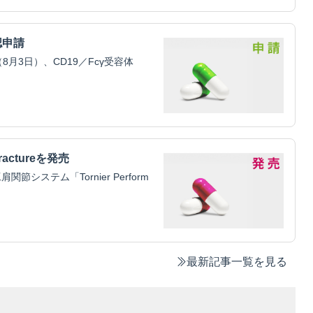
認申請
3日）、CD19／Fcγ受容体
ractureを発売
ステム「Tornier Perform
最新記事一覧を見る