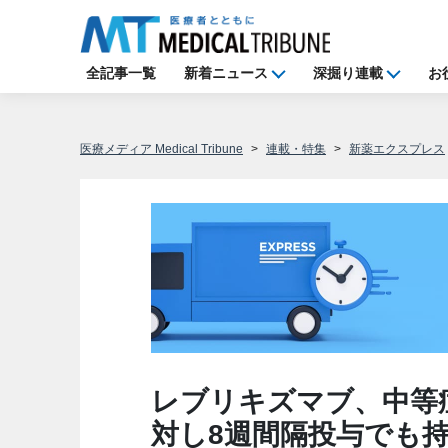
全記事一覧
新着ニュース
深掘り連載
お
医療メディア Medical Tribune
連載・特集
新薬エクスプレス
レブリキズマブ、中等
対し8週間隔投与でも