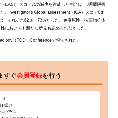
EASI）スコア75%減少を達成した割合は、8週間隔投
stigator's Global assessment（IGA）スコア0ま
は、それぞれ62％、73％だった。免疫原性（抗薬物抗体
全性においても新たな所見も認められなかった。
rmatology（FCD）Conferenceで報告された。
ますぐ
会員登録
を行う
利用
日お届け
プログラム