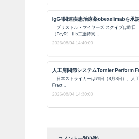
IgG4関連疾患治療薬obexelimabを承
ブリストル・マイヤーズ スクイブは昨日（8月
（FcγR）Ⅱb二重特異...
2026/08/04 14:40:00
人工肩関節システムTornier Perform F
日本ストライカーは昨日（8月3日）、人工肩関節シ
Fract...
2026/08/04 14:30:00
コメント一覧(
0
件)