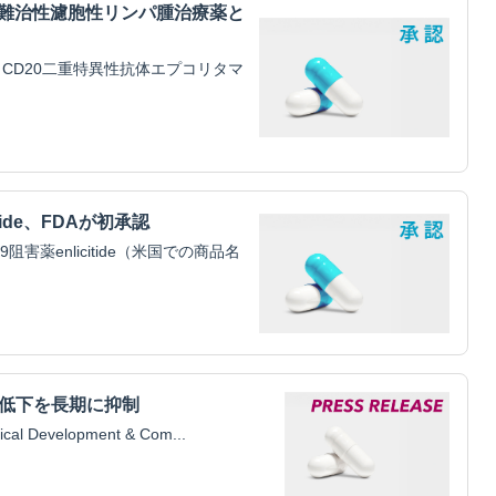
・難治性濾胞性リンパ腫治療薬と
CD20二重特異性抗体エプコリタマ
tide、FDAが初承認
害薬enlicitide（米国での商品名
腎機能低下を長期に抑制
Development & Com...