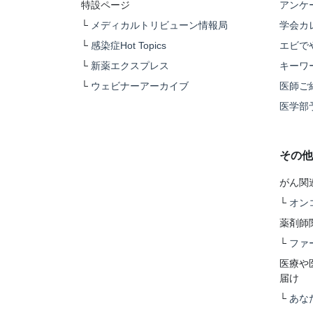
特設ページ
アンケ
└
メディカルトリビューン情報局
学会カ
└
感染症Hot Topics
エビで
└
新薬エクスプレス
キーワ
└
ウェビナーアーカイブ
医師ご
医学部
その他
がん関
└
オン
薬剤師
└
ファ
医療や
届け
└
あな