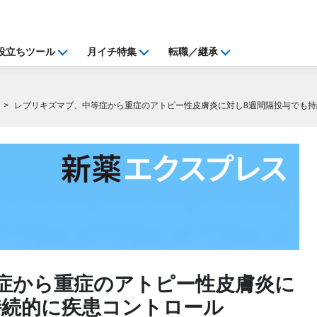
役立ちツール
月イチ特集
転職／継承
レブリキズマブ、中等症から重症のアトピー性皮膚炎に対し8週間隔投与でも
症から重症のアトピー性皮膚炎に
持続的に疾患コントロール