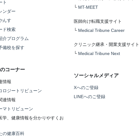
ート
└
MT-MEET
レンダー
やんす
医師向け転職支援サイト
ード検索
└
Medical Tribune Career
紹介プログラム
クリニック継承・開業支援サイト
予備校を探す
└
Medical Tribune Next
のコーナー
ソーシャルメディア
連情報
Xへのご登録
コロジートリビューン
LINEへのご登録
関連情報
ーマトリビューン
医学、健康情報を分かりやすくお
たの健康百科