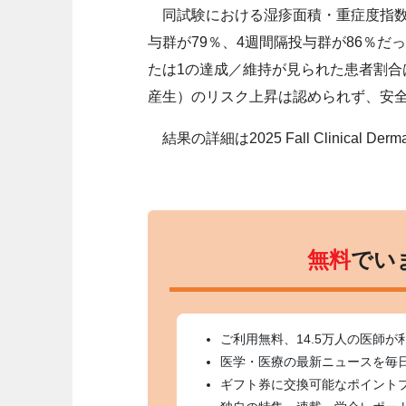
同試験における湿疹面積・重症度指数（
与群が79％、4週間隔投与群が86％だった。Inve
たは1の達成／維持が見られた患者割合
産生）のリスク上昇は認められず、安
結果の詳細は2025 Fall Clinical De
無料
でい
ご利用無料、14.5万人の医師が
医学・医療の最新ニュースを毎
ギフト券に交換可能なポイント