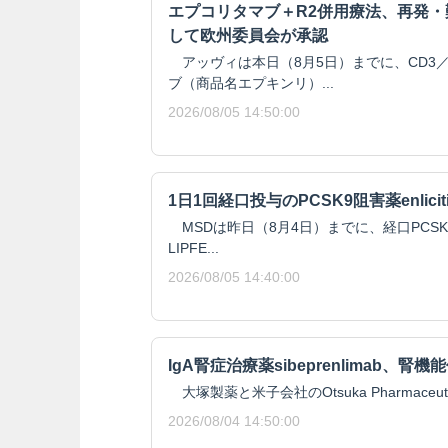
エプコリタマブ＋R2併用療法、再発
して欧州委員会が承認
アッヴィは本日（8月5日）までに、CD3／
ブ（商品名エプキンリ）...
2026/08/05 14:50:00
1日1回経口投与のPCSK9阻害薬enlici
MSDは昨日（8月4日）までに、経口PCSK9阻
LIPFE...
2026/08/05 14:40:00
IgA腎症治療薬sibeprenlimab、
大塚製薬と米子会社のOtsuka Pharmaceutical 
2026/08/04 14:50:00