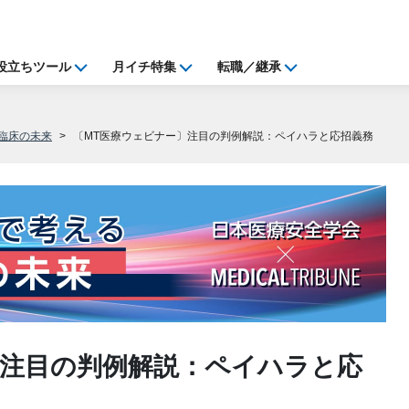
役立ちツール
月イチ特集
転職／継承
臨床の未来
〔MT医療ウェビナー〕注目の判例解説：ペイハラと応招義務
〕注目の判例解説：ペイハラと応