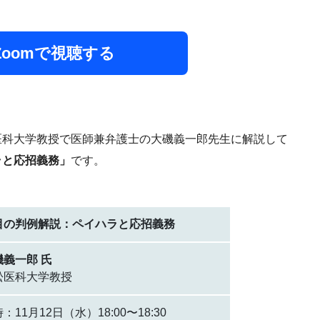
Zoomで視聴する
科大学教授で医師兼弁護士の大磯義一郎先生に解説して
ラと応招義務」
です。
目の判例解説：ペイハラと応招義務
磯義一郎 氏
松医科大学教授
：11月12日（水）18:00〜18:30