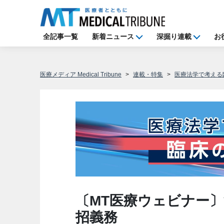
全記事一覧
新着ニュース
深掘り連載
お
医療メディア Medical Tribune
連載・特集
医療法学で考える
〔MT医療ウェビナー
招義務