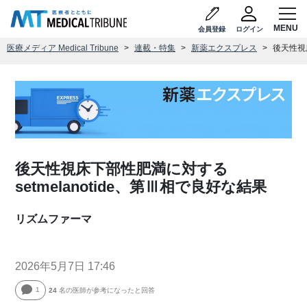
会員登録
ログイン
医療メディア Medical Tribune
連載・特集
新薬エクスプレス
後天性視床
後天性視床下部性肥満に対する
setmelanotide、第Ⅲ相で良好な結果
リズムファーマ
2026年5月7日 17:46
1
24
名の医師が参考になったと回答