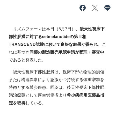
リズムファーマは本日（5月7日）、
後天性視床下
部性肥満に対する
setmelanotide
の第Ⅲ相
TRANSCEND試験において良好な結果が得られ
、こ
れに基づき
同薬の製造販売承認申請が受理・審査中
であると発表した。
後天性視床下部性肥満は、視床下部の物理的損傷
または構造異常により急激かつ持続する体重増加を
特徴とする希少疾患。同薬は、後天性視床下部性肥
満治療薬として厚生労働省より
希少疾病用医薬品指
定を取得
している。