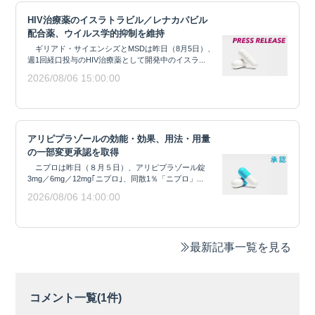
HIV治療薬のイスラトラビル／レナカパビル
配合薬、ウイルス学的抑制を維持
ギリアド・サイエンシズとMSDは昨日（8月5日）、
週1回経口投与のHIV治療薬として開発中のイスラ...
2026/08/06 15:00:00
アリピプラゾールの効能・効果、用法・用量
の一部変更承認を取得
ニプロは昨日（８月５日）、アリピプラゾール錠
3mg／6mg／12mg｢ニプロ｣、同散1％「ニプロ」...
2026/08/06 14:00:00
最新記事一覧を見る
コメント一覧(
1
件)