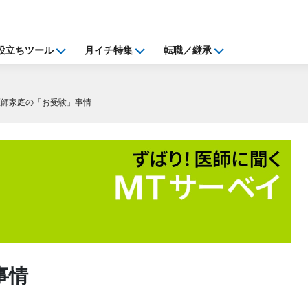
役立ちツール
月イチ特集
転職／継承
医師家庭の「お受験」事情
事情