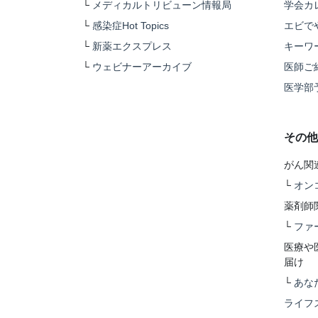
└
メディカルトリビューン情報局
学会カ
└
感染症Hot Topics
エビで
└
新薬エクスプレス
キーワ
└
ウェビナーアーカイブ
医師ご
医学部
その他
がん関
└
オン
薬剤師
└
ファ
医療や
届け
└
あな
ライフ