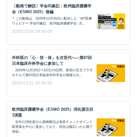
〔動画で解説〕学会印象記：欧州臨床腫瘍学
会（ESMO 2025）後編
＊この動画は、2025年12月25日に配信した「MT医療
ウェビナー 学会印象記：欧州臨床腫瘍学会（E...
2025/12/26 09:00:00
外科医の「心・技・体」を次世代へ―第87回
日本臨床外科学会に参加して
2025年11月20日〜22日の3日間、新宿の京王プラザ
ホテルで第87回日本臨床外科学会が開催され...
2025/12/11 10:30:00
欧州臨床腫瘍学会（ESMO 2025）消化器注目
3演題
近年の消化器がん薬物療法は免疫チェックポイント
阻害薬を中心に進歩しており、現在は幅広いがん種で
有効...