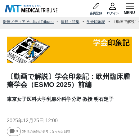
会員登録
ログイン
医療メディア Medical Tribune
連載・特集
学会印象記
〔動画で解説〕
〔動画で解説〕学会印象記：欧州臨床腫
瘍学会（ESMO 2025）前編
東京女子医科大学乳腺外科学分野 教授 明石定子
2025年12月25日 12:00
3
39
名の医師が参考になったと回答