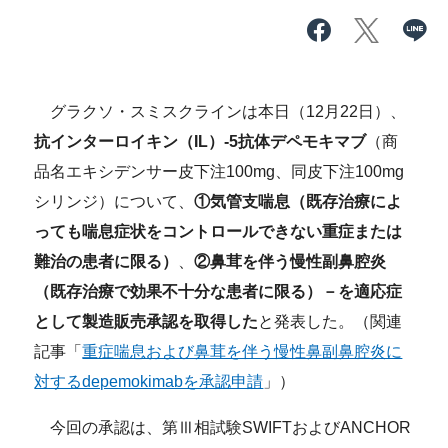
グラクソ・スミスクラインは本日（12月22日）、
抗インターロイキン（IL）-5抗体デペモキマブ
（商
品名エキシデンサー皮下注100mg、同皮下注100mg
シリンジ）について、
①気管支喘息（既存治療によ
っても喘息症状をコントロールできない重症または
難治の患者に限る）
、
②鼻茸を伴う慢性副鼻腔炎
（既存治療で効果不十分な患者に限る）－を適応症
として製造販売承認を取得した
と発表した。（関連
記事「
重症喘息および鼻茸を伴う慢性鼻副鼻腔炎に
対するdepemokimabを承認申請
」）
今回の承認は、第Ⅲ相試験SWIFTおよびANCHOR