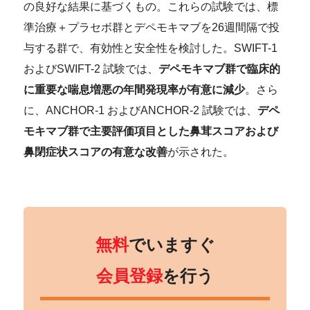
の良好な結果に基づくもの。これらの試験では、標
準治療＋プラセボ群とデペモキマブを26週間隔で投
与する群で、有効性と安全性を検討した。SWIFT-1
およびSWIFT-2 試験では、
デペモキマブ群で臨床的
に重要な喘息増悪の年間発現率が有意に減少
。さら
に、ANCHOR-1 およびANCHOR-2 試験では、
デペ
モキマブ群で主要評価項目とした鼻茸スコアおよび
鼻閉症状スコアの有意な改善
が示された。
無料
でいますぐ
会員登録
を行う