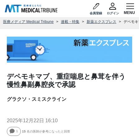
会員登録
ログイン
医療メディア Medical Tribune
連載・特集
新薬エクスプレス
デペモキ
デペモキマブ、重症喘息と鼻茸を伴う
慢性鼻副鼻腔炎で承認
グラクソ・スミスクライン
2025年12月22日 16:10
1
15
名の医師が参考になったと回答