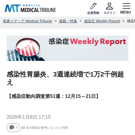
会員登録
ログイン
医療メディア Medical Tribune
連載・特集
感染症 Weekly Report
感染
感染性胃腸炎、3週連続増で1万2千例超
え
【感染症動向調査第51週：12月15～21日】
2026年1月6日 17:15
3
43
名の医師が参考になったと回答