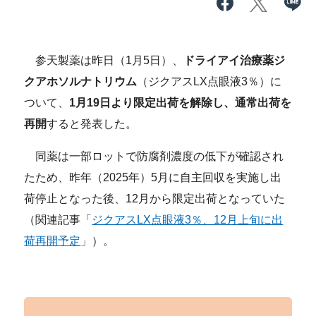
参天製薬は昨日（1月5日）、
ドライアイ治療薬ジ
クアホソルナトリウム
（ジクアスLX点眼液3％）に
ついて、
1月19日より限定出荷を解除し、通常出荷を
再開
すると発表した。
同薬は一部ロットで防腐剤濃度の低下が確認され
たため、昨年（2025年）5月に自主回収を実施し出
荷停止となった後、12月から限定出荷となっていた
（関連記事「
ジクアスLX点眼液3％、12月上旬に出
荷再開予定
」）。