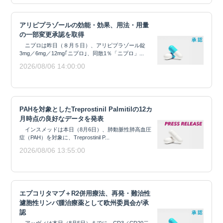
アリピプラゾールの効能・効果、用法・用量
の一部変更承認を取得
ニプロは昨日（８月５日）、アリピプラゾール錠
3mg／6mg／12mg｢ニプロ｣、同散1％「ニプロ」...
2026/08/06 14:00:00
PAHを対象としたTreprostinil Palmitilの12カ
月時点の良好なデータを発表
インスメッドは本日（8月6日）、肺動脈性肺高血圧
症（PAH）を対象に、Treprostinil P...
2026/08/06 13:55:00
エプコリタマブ＋R2併用療法、再発・難治性
濾胞性リンパ腫治療薬として欧州委員会が承
認
アッヴィは本日（8月5日）までに、CD3／CD20二