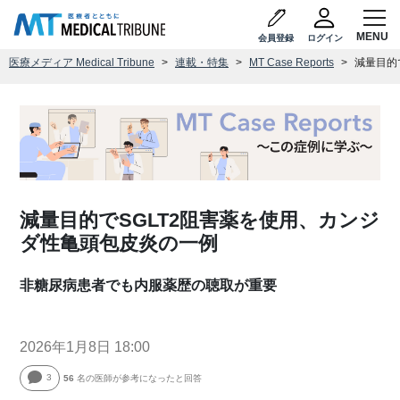
会員登録
ログイン
医療メディア Medical Tribune
連載・特集
MT Case Reports
減量目的
減量目的でSGLT2阻害薬を使用、カンジ
ダ性亀頭包皮炎の一例
非糖尿病患者でも内服薬歴の聴取が重要
2026年1月8日 18:00
3
56
名の医師が参考になったと回答