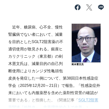
近年、糖尿病、心不全、慢性
腎臓病でない者において、減量
を目的としたSGLT2阻害薬の不
適切使用が散見される。銀座ヒ
カリクリニック（東京都）の剣
木憲文氏は、減量目的の自己判
断使用によりカンジダ性亀頭包
皮炎を発症した一例について、第38回日本性感染症
学会（2025年12月20～21日）で報告。「性感染症外
来においても内服薬歴を含めた薬剤性背景の確認が
重要である」と指摘した。（関連記事「
SGLT2阻害
薬関連『外陰炎』、非薬理学的介入で改善
」）