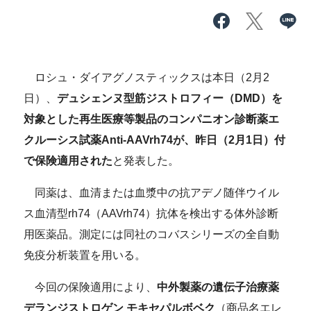
ロシュ・ダイアグノスティックスは本日（2月2
日）、
デュシェンヌ型筋ジストロフィー（DMD）を
対象とした再生医療等製品のコンパニオン診断薬エ
クルーシス試薬Anti-AAVrh74が、昨日（2月1日）付
で保険適用された
と発表した。
同薬は、血清または血漿中の抗アデノ随伴ウイル
ス血清型rh74（AAVrh74）抗体を検出する体外診断
用医薬品。測定には同社のコバスシリーズの全自動
免疫分析装置を用いる。
今回の保険適用により、
中外製薬の遺伝子治療薬
デランジストロゲン モキセパルボベク
（商品名エレ