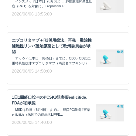
インスメッドは本日（8月6日）、肺動脈性肺高血圧
症（PAH）を対象に、Treprostinil P...
2026/08/06 13:55:00
エプコリタマブ＋R2併用療法、再発・難治性
濾胞性リンパ腫治療薬として欧州委員会が承
認
アッヴィは本日（8月5日）までに、CD3／CD20二
重特異性抗体エプコリタマブ（商品名エプキンリ）...
2026/08/05 14:50:00
1日1回経口投与のPCSK9阻害薬enlicitide、
FDAが初承認
MSDは昨日（8月4日）までに、経口PCSK9阻害薬
enlicitide（米国での商品名LIPFE...
2026/08/05 14:40:00