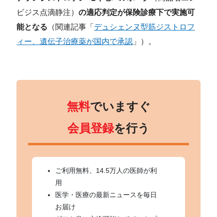
ビジス点滴静注）
の適応判定が保険診療下で実施可
能となる
（関連記事「
デュシェンヌ型筋ジストロフ
ィー、遺伝子治療薬が国内で承認
」）。
無料
でいますぐ
会員登録
を行う
ご利用無料、14.5万人の医師が利
用
医学・医療の最新ニュースを毎日
お届け