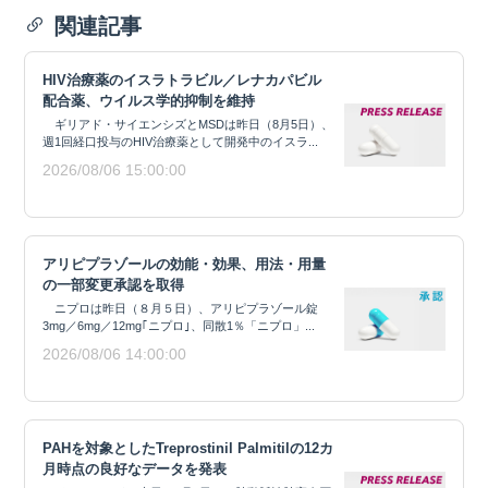
関連記事
HIV治療薬のイスラトラビル／レナカパビル
配合薬、ウイルス学的抑制を維持
ギリアド・サイエンシズとMSDは昨日（8月5日）、
週1回経口投与のHIV治療薬として開発中のイスラ...
2026/08/06 15:00:00
アリピプラゾールの効能・効果、用法・用量
の一部変更承認を取得
ニプロは昨日（８月５日）、アリピプラゾール錠
3mg／6mg／12mg｢ニプロ｣、同散1％「ニプロ」...
2026/08/06 14:00:00
PAHを対象としたTreprostinil Palmitilの12カ
月時点の良好なデータを発表