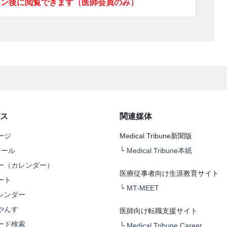
イン後に閲覧できます（医師会員のみ）
ス
関連媒体
ージ
Medical Tribune新聞版
テール
└
Medical Tribune本紙
ー（カレンダー）
医療従事者向け生涯教育サイト
ート
└
MT-MEET
レンダー
やんす
医師向け転職支援サイト
ード検索
└
Medical Tribune Career