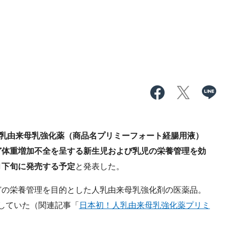
乳由来母乳強化薬（商品名プリミーフォート経腸用液）
ど体重増加不全を呈する新生児および乳児の栄養管理を効
月下旬に発売する予定
と発表した。
の栄養管理を目的とした人乳由来母乳強化剤の医薬品。
得していた（関連記事「
日本初！人乳由来母乳強化薬プリミ