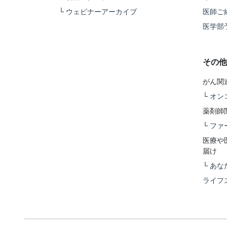
└
ウェビナーアーカイブ
医師ご
医学部
その他
がん関
└
オン
薬剤師
└
ファ
医療や
届け
└
あな
ライフ