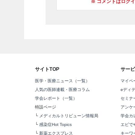
※ コメントはログ
サイトTOP
サービ
医学・医療ニュース（一覧）
マイペ
人気の医師連載・医療コラム
eディ
学会レポート（一覧）
セミナ
特設ページ
アンケ
└
メディカルトリビューン情報局
学会カ
└
感染症Hot Topics
エビで
└
新薬エクスプレス
キーワ