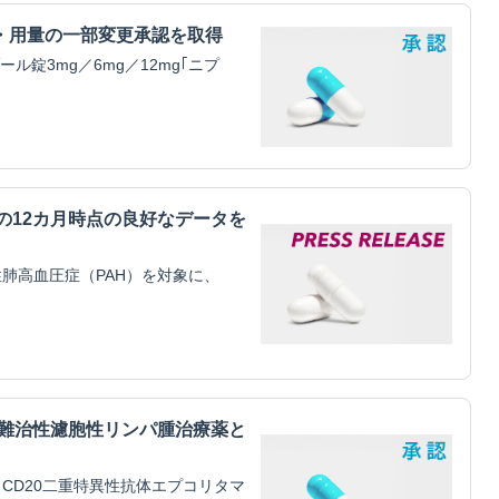
・用量の一部変更承認を取得
錠3mg／6mg／12mg｢ニプ
mitilの12カ月時点の良好なデータを
肺高血圧症（PAH）を対象に、
・難治性濾胞性リンパ腫治療薬と
CD20二重特異性抗体エプコリタマ