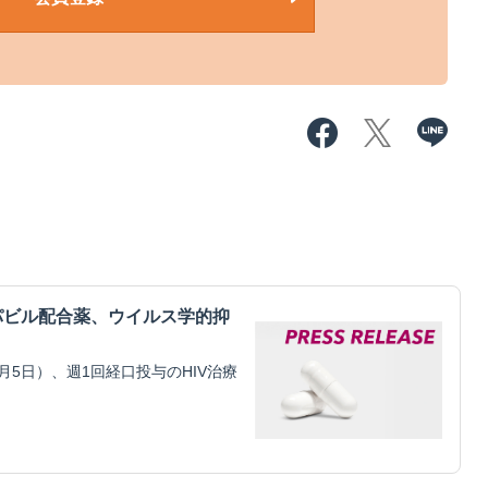
パビル配合薬、ウイルス学的抑
5日）、週1回経口投与のHIV治療