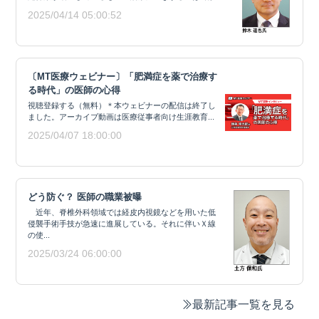
2025/04/14 05:00:52
〔MT医療ウェビナー〕「肥満症を薬で治療す
る時代」の医師の心得
視聴登録する（無料）＊本ウェビナーの配信は終了し
ました。アーカイブ動画は医療従事者向け生涯教育...
2025/04/07 18:00:00
どう防ぐ？ 医師の職業被曝
近年、脊椎外科領域では経皮内視鏡などを用いた低
侵襲手術手技が急速に進展している。それに伴いＸ線
の使...
2025/03/24 06:00:00
最新記事一覧を見る