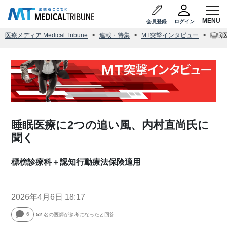
会員登録
ログイン
医療メディア Medical Tribune
連載・特集
MT突撃インタビュー
睡眠
睡眠医療に2つの追い風、内村直尚氏に
聞く
標榜診療科＋認知行動療法保険適用
2026年4月6日 18:17
6
52
名の医師が参考になったと回答