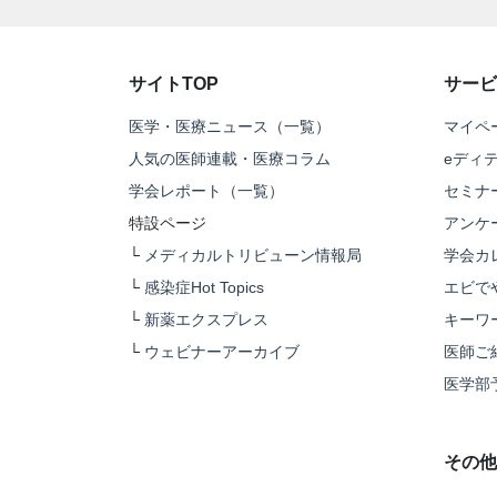
サイトTOP
サービ
医学・医療ニュース（一覧）
マイペ
人気の医師連載・医療コラム
eディ
学会レポート（一覧）
セミナ
特設ページ
アンケ
└
メディカルトリビューン情報局
学会カ
└
感染症Hot Topics
エビで
└
新薬エクスプレス
キーワ
└
ウェビナーアーカイブ
医師ご
医学部
その他