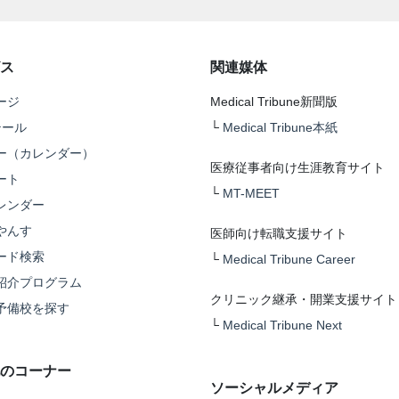
ス
関連媒体
ージ
Medical Tribune新聞版
テール
└
Medical Tribune本紙
ー（カレンダー）
医療従事者向け生涯教育サイト
ート
└
MT-MEET
レンダー
やんす
医師向け転職支援サイト
ード検索
└
Medical Tribune Career
紹介プログラム
クリニック継承・開業支援サイト
予備校を探す
└
Medical Tribune Next
のコーナー
ソーシャルメディア