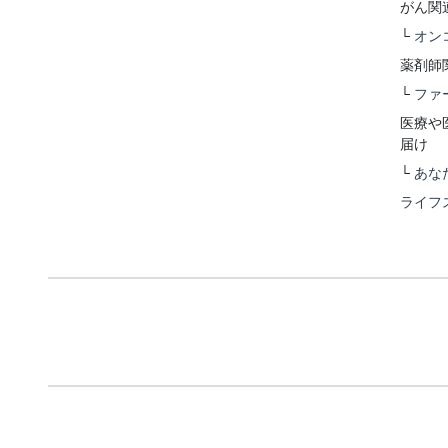
がん関
└
オン
薬剤師
└
ファ
医療や
届け
└
あな
ライフ