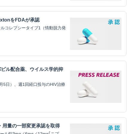
xtonをFDAが承認
ルコレプシータイプ1（情動脱力発
パビル配合薬、ウイルス学的抑
5日）、週1回経口投与のHIV治療
・用量の一部変更承認を取得
錠3mg／6mg／12mg｢ニプ