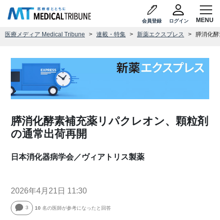
会員登録
ログイン
医療メディア Medical Tribune
連載・特集
新薬エクスプレス
膵消化酵
膵消化酵素補充薬リパクレオン、顆粒剤
の通常出荷再開
日本消化器病学会／ヴィアトリス製薬
2026年4月21日 11:30
3
10
名の医師が参考になったと回答