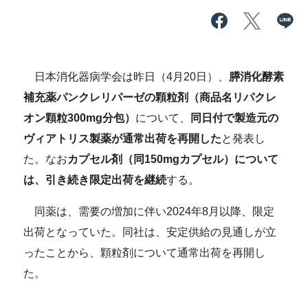
日本消化器病学会は昨日（4月20日）、
膵消化酵素
補充薬パンクレリパーゼの顆粒剤（商品名リパクレ
オン顆粒300mg分包）
について、
同日付で製造元の
ヴィアトリス製薬が通常出荷を再開した
と発表し
た。なお
カプセル剤（同150mgカプセル）について
は、引き続き限定出荷を継続
する。
同薬は、需要の増加に伴い2024年8月以降、限定
出荷となっていた。同社は、安定供給の見通しが立
ったことから、顆粒剤について通常出荷を再開し
た。