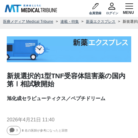
会員登録
ログイン
医療メディア Medical Tribune
連載・特集
新薬エクスプレス
新規選択
新規選択的1型TNF受容体阻害薬の国内
第Ⅰ相試験開始
旭化成セラピューティクス／ペプチドリーム
2026年4月21日 11:40
3
8
名の医師が参考になったと回答