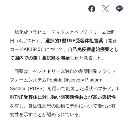
旭化成セラピューティクスとペプチドリームは昨
日（4月20日）、
選択的1型TNF受容体阻害薬
（開発
コードAK1940）について、
自己免疫疾患治療薬とし
て国内での第Ⅰ相試験を開始した
と発表した。
同薬は、ペプチドリーム独自の創薬開発プラット
フォームシステムPeptide Discovery Platform
System（PDPS）を用いて創製した環状ペプチド
。1
型TNF受容体に対し強い阻害活性および高い選択性
を有し、炎症性疾患の動物モデルにおいて優れた有
効性を示すことが認められている。