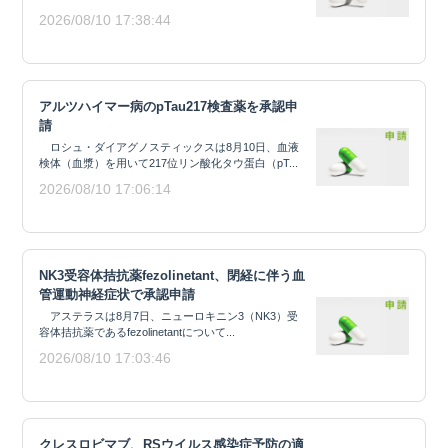
2026/08/10 17:38:44
アルツハイマー病のpTau217検査薬を承認申
請
ロシュ・ダイアグノスティックスは8月10日、血液
検体（血漿）を用いて217位リン酸化タウ蛋白（pT...
2026/08/10 17:06:14
NK3受容体拮抗薬fezolinetant、閉経に伴う血
管運動神経症状で承認申請
アステラスは8月7日、ニューロキニン3（NK3）受
容体拮抗薬であるfezolinetantについて...
2026/08/10 17:03:46
クレスロビマブ、RSウイルス感染症予防の適