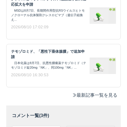
応拡大を申請
MSDは8月7日、長期間作用型抗RSウイルスヒトモ
ノクローナル抗体製剤クレスロビマブ（遺伝子組換
え...
2026/08/10 17:02:09
テモゾロミド、「悪性下垂体腺腫」で追加申
請
日本化薬は8月7日、抗悪性腫瘍薬テモゾロミド（テ
モゾロミド錠20mg「NK」、同100mg「NK」...
2026/08/10 16:30:53
最新記事一覧を見る
コメント一覧(
3
件)