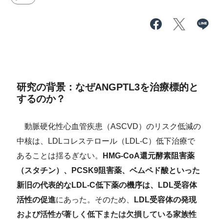
研究の背景：なぜANGPTL3を治療標的と
するのか？
動脈硬化性心血管疾患（ASCVD）のリスク低減の
中核は、LDLコレステロール（LDL-C）低下治療で
あることは揺るぎない。
HMG-CoA還元酵素阻害薬
（スタチン）、PCSK9阻害薬、ベムペド酸といった
新旧の
代表的なLDL-C低下薬の機序は、LDL受容体
活性の促進
にあった。そのため、
LDL受容体の発現
および活性が著しく低下または欠損している家族性