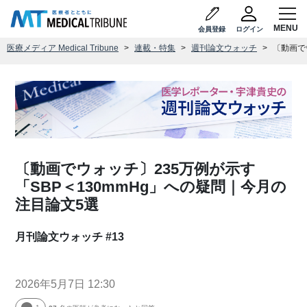
会員登録
ログイン
医療メディア Medical Tribune
連載・特集
週刊論文ウォッチ
〔動画で
〔動画でウォッチ〕235万例が示す
「SBP＜130mmHg」への疑問｜今月の
注目論文5選
月刊論文ウォッチ #13
2026年5月7日 12:30