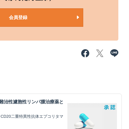
会員登録
・難治性濾胞性リンパ腫治療薬と
CD20二重特異性抗体エプコリタマ