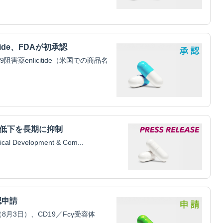
tide、FDAが初承認
害薬enlicitide（米国での商品名
腎機能低下を長期に抑制
Development & Com...
認申請
3日）、CD19／Fcγ受容体