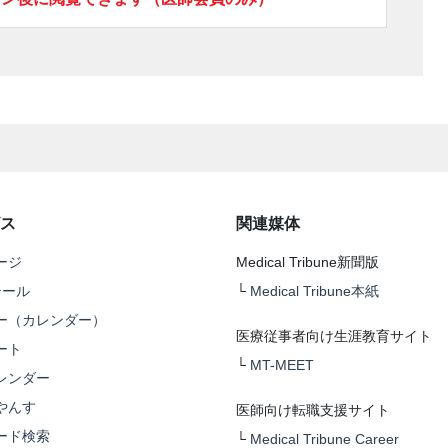
ス
関連媒体
ージ
Medical Tribune新聞版
テール
└
Medical Tribune本紙
ー（カレンダー）
医療従事者向け生涯教育サイト
ート
└
MT-MEET
レンダー
やんす
医師向け転職支援サイト
ード検索
└
Medical Tribune Career