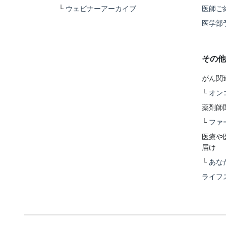
└
ウェビナーアーカイブ
医師ご
医学部
その他
がん関
└
オン
薬剤師
└
ファ
医療や
届け
└
あな
ライフ