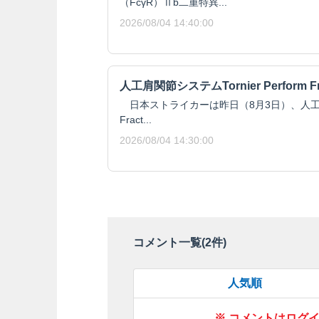
（FcγR）Ⅱb二重特異...
2026/08/04 14:40:00
人工肩関節システムTornier Perform F
日本ストライカーは昨日（8月3日）、人工肩関節シ
Fract...
2026/08/04 14:30:00
コメント一覧(
2
件)
人気順
※ コメントはログ