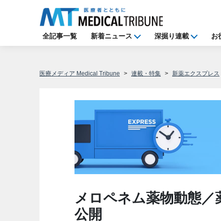
全記事一覧
新着ニュース
深掘り連載
お
医療メディア Medical Tribune
連載・特集
新薬エクスプレス
メロペネム薬物動態／
公開