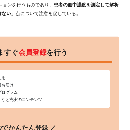
ションを行うものであり、
患者の血中濃度を測定して解析
はない
」点について注意を促している
。
ますぐ
会員登録
を行う
利用
日お届け
プログラム
トなど充実のコンテンツ
0秒でかんたん登録 ／