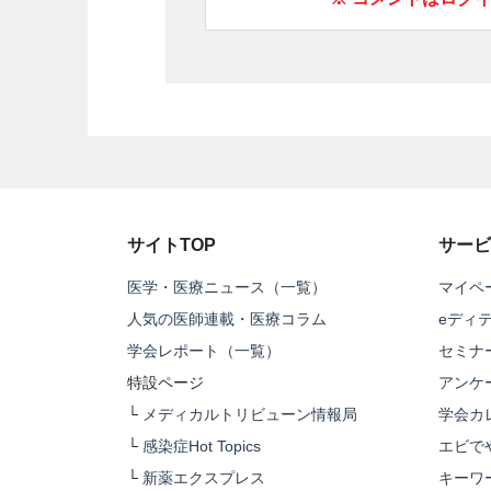
サイトTOP
サービ
医学・医療ニュース（一覧）
マイペ
人気の医師連載・医療コラム
eディ
学会レポート（一覧）
セミナ
特設ページ
アンケ
└
メディカルトリビューン情報局
学会カ
└
感染症Hot Topics
エビで
└
新薬エクスプレス
キーワ