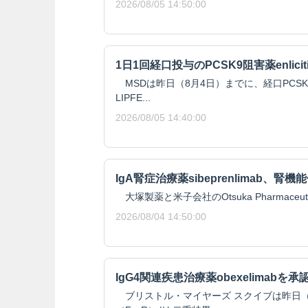
2026/08/05 14:50:00
1日1回経口投与のPCSK9阻害薬enlici
MSDは昨日（8月4日）までに、経口PCSK9阻
LIPFE...
2026/08/05 14:40:00
IgA腎症治療薬sibeprenlimab、
大塚製薬と米子会社のOtsuka Pharmaceutical 
2026/08/04 14:50:00
IgG4関連疾患治療薬obexelimabを承
ブリストル・マイヤーズ スクイブは昨日（8月