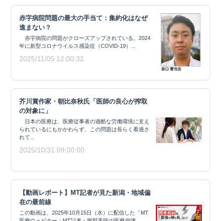
赤字病院問題の最大の手当て：集約化はなぜ
進まない？
赤字病院の問題がクローズアップされている。2024
年に新型コロナウイルス感染症（COVID-19）...
2025/11/05 12:00:32
芥川賞作家・朝比奈秋氏「医師の良心が搾取
の対象に」
日本の医療は、医療従事者の過酷な労働環境に支え
られているにもかかわらず、この問題は長らく看過さ
れて...
2025/10/31 09:00:00
【動画レポート】MT記者が見た新潟・地域偏
在の最前線
この動画は、2025年10月15日（水）に配信した「MT
医療ウェビナー：MT記者・服部美咲の医療崩壊...