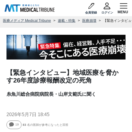
会員登録
ログイン
医療メディア Medical Tribune
連載・特集
医療崩壊
【緊急インタビュ
【緊急インタビュー】地域医療を脅か
す26年度診療報酬改定の死角
糸魚川総合病院病院長・山岸文範氏に聞く
2026年5月7日 18:45
19
83
名の医師が参考になったと回答