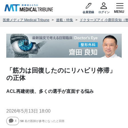
会員登録
ログイン
医療メディア Medical Tribune
連載・特集
ドクターズアイ 小齋田良知（
「筋力は回復したのにリハビリ停滞」
の正体
ACL再建術後、多くの選手が直面する悩み
2026年5月13日 18:00
4
58
名の医師が参考になったと回答