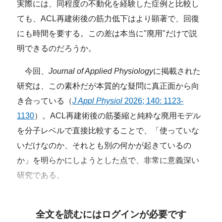
実際には、同程度の不動化を経験した症例と比較し
ても、ACL再建術後の筋力低下はより顕著で、回復
にも時間を要する。この差は本当に"廃用"だけで説
明できるのだろうか。
今回、
Journal of Applied Physiology
に掲載された
研究は、この素朴だが本質的な疑問に真正面から向
き合っている（
J Appl Physiol
2026; 140: 1123-
1130
）。ACL再建術後の筋萎縮と純粋な廃用モデル
を分子レベルで直接比較することで、「使っていな
いだけなのか、それとも別の何かが起きているの
か」を明らかにしようとした点で、非常に意義深い
研究である。
全文を読むにはログインが必要です