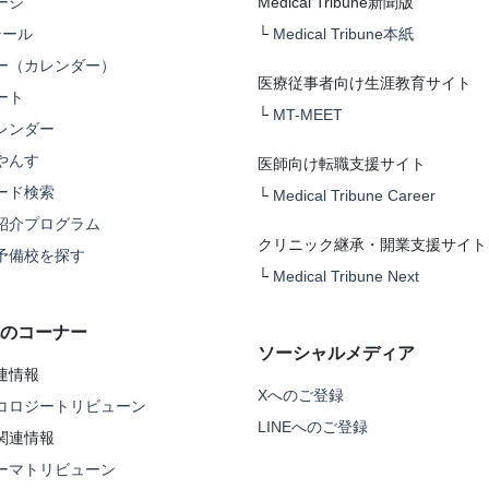
ージ
Medical Tribune新聞版
テール
└
Medical Tribune本紙
ー（カレンダー）
医療従事者向け生涯教育サイト
ート
└
MT-MEET
レンダー
やんす
医師向け転職支援サイト
ード検索
└
Medical Tribune Career
紹介プログラム
クリニック継承・開業支援サイト
予備校を探す
└
Medical Tribune Next
のコーナー
ソーシャルメディア
連情報
Xへのご登録
コロジートリビューン
LINEへのご登録
関連情報
ーマトリビューン