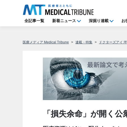
全記事一覧
新着ニュース
深掘り連載
お
医療メディア Medical Tribune
連載・特集
ドクターズアイ 
「損失余命」が開く公