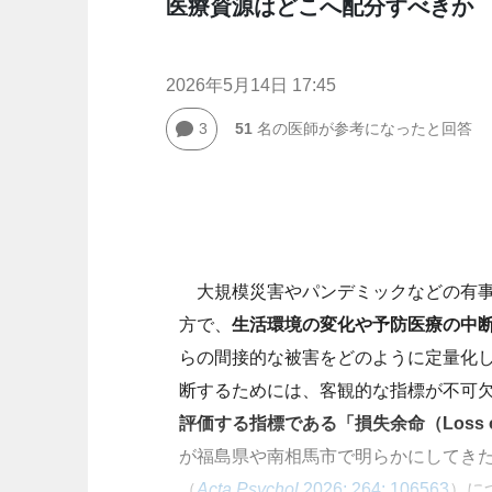
医療資源はどこへ配分すべきか
2026年5月14日 17:45
3
51
名の医師が参考になったと回答
大規模災害やパンデミックなどの有事
方で、
生活環境の変化や予防医療の中
らの間接的な被害をどのように定量化
断するためには、客観的な指標が不可
評価する指標である「損失余命（Loss of Li
が福島県や南相馬市で明らかにしてき
（
Acta Psychol
2026; 264: 106563
）に