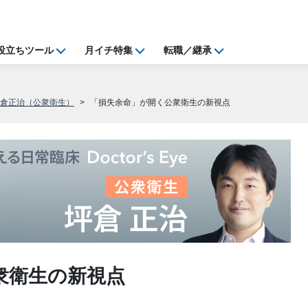
役立ちツール
月イチ特集
転職／継承
坪倉正治（公衆衛生）
「損失余命」が開く公衆衛生の新視点
衆衛生の新視点