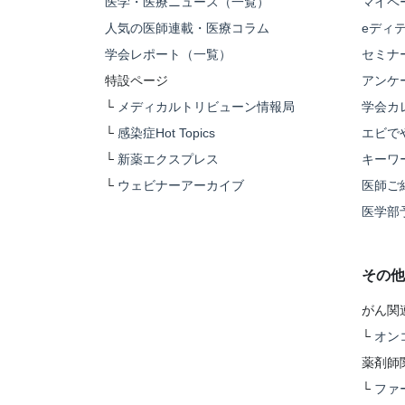
医学・医療ニュース（一覧）
マイペ
人気の医師連載・医療コラム
eディ
学会レポート（一覧）
セミナ
特設ページ
アンケ
└
メディカルトリビューン情報局
学会カ
└
感染症Hot Topics
エビで
└
新薬エクスプレス
キーワ
└
ウェビナーアーカイブ
医師ご
医学部
その他
がん関
└
オン
薬剤師
└
ファ