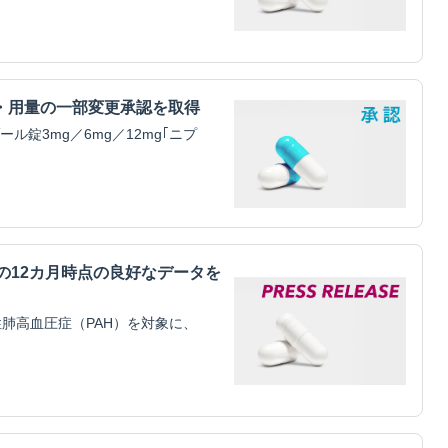
・用量の一部変更承認を取得
錠3mg／6mg／12mg｢ニプ
mitilの12カ月時点の良好なデータを
肺高血圧症（PAH）を対象に、