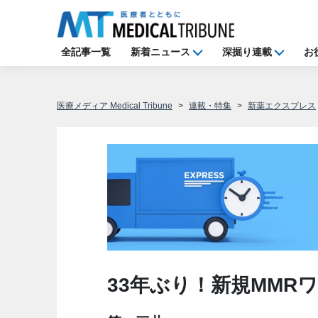
全記事一覧
新着ニュース
深掘り連載
お
医療メディア Medical Tribune
連載・特集
新薬エクスプレス
33年ぶり！新規MMR