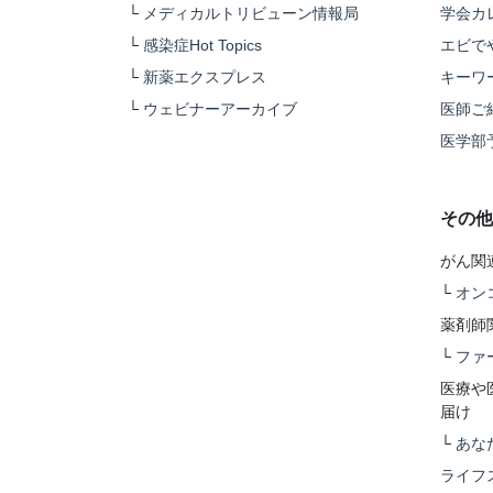
└
メディカルトリビューン情報局
学会カ
└
感染症Hot Topics
エビで
└
新薬エクスプレス
キーワ
└
ウェビナーアーカイブ
医師ご
医学部
その他
がん関
└
オン
薬剤師
└
ファ
医療や
届け
└
あな
ライフ