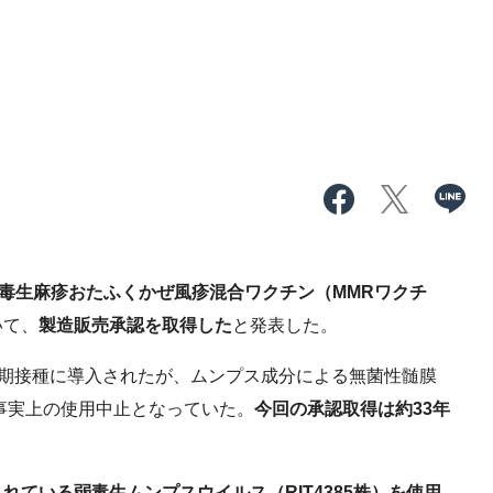
毒生麻疹おたふくかぜ風疹混合ワクチン（MMRワクチ
いて、
製造販売承認を取得した
と発表した。
定期接種に導入されたが、ムンプス成分による無菌性髄膜
に事実上の使用中止となっていた。
今回の承認取得は約33年
れている弱毒生ムンプスウイルス（RIT4385株）を使用