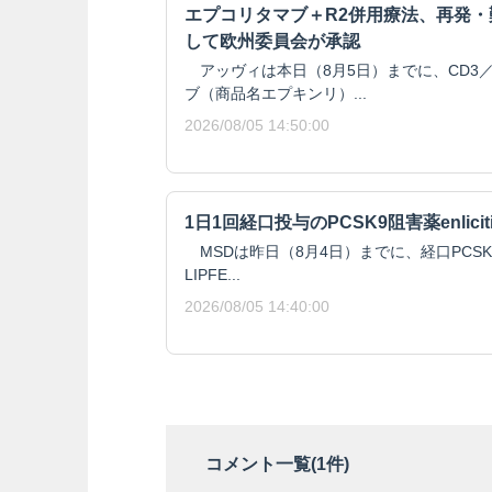
エプコリタマブ＋R2併用療法、再発
して欧州委員会が承認
アッヴィは本日（8月5日）までに、CD3／
ブ（商品名エプキンリ）...
2026/08/05 14:50:00
1日1回経口投与のPCSK9阻害薬enlici
MSDは昨日（8月4日）までに、経口PCSK9阻
LIPFE...
2026/08/05 14:40:00
コメント一覧(
1
件)