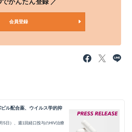
0秒でかんたん登録 ／
会員登録
パビル配合薬、ウイルス学的抑
5日）、週1回経口投与のHIV治療