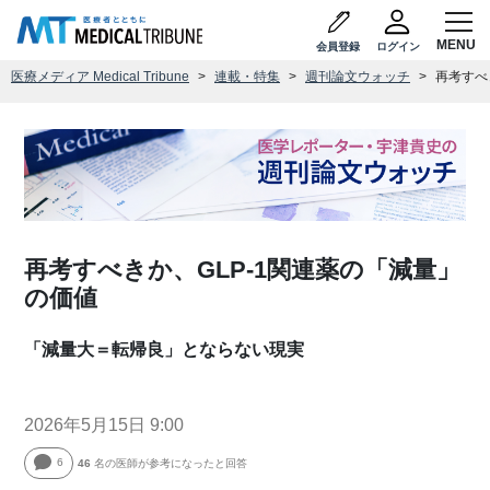
会員登録
ログイン
医療メディア Medical Tribune
連載・特集
週刊論文ウォッチ
再考すべ
再考すべきか、GLP-1関連薬の「減量」
の価値
「減量大＝転帰良」とならない現実
2026年5月15日 9:00
6
46
名の医師が参考になったと回答