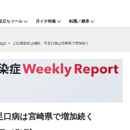
役立ちツール
月イチ特集
転職／継承
ort
上位感染症は減転、手足口病は宮崎県で増加続く
足口病は宮崎県で増加続く