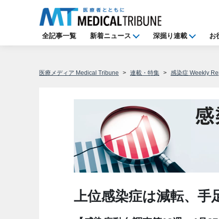
全記事一覧
新着ニュース
深掘り連載
お
医療メディア Medical Tribune
連載・特集
感染症 Weekly Rep
上位感染症は減転、手