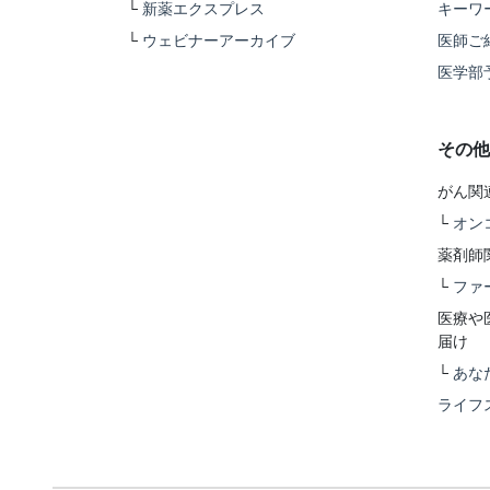
└
新薬エクスプレス
キーワ
└
ウェビナーアーカイブ
医師ご
医学部
その他
がん関
└
オン
薬剤師
└
ファ
医療や
届け
└
あな
ライフ