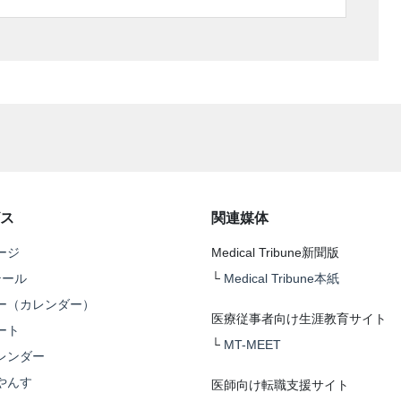
ス
関連媒体
ージ
Medical Tribune新聞版
テール
└
Medical Tribune本紙
ー（カレンダー）
医療従事者向け生涯教育サイト
ート
└
MT-MEET
レンダー
やんす
医師向け転職支援サイト