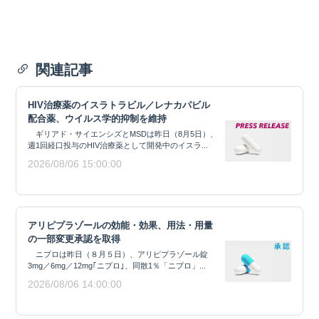
関連記事
HIV治療薬のイスラトラビル／レナカパビル
配合薬、ウイルス学的抑制を維持
ギリアド・サイエンシズとMSDは昨日（8月5日）、
週1回経口投与のHIV治療薬として開発中のイスラ...
2026/08/06 15:00:00
アリピプラゾールの効能・効果、用法・用量
の一部変更承認を取得
ニプロは昨日（８月５日）、アリピプラゾール錠
3mg／6mg／12mg｢ニプロ｣、同散1％「ニプロ」...
2026/08/06 14:00:00