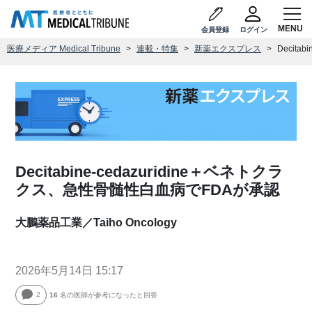
会員登録
ログイン
医療メディア Medical Tribune
連載・特集
新薬エクスプレス
Decit
Decitabine-cedazuridine＋ベネトクラ
クス、急性骨髄性白血病でFDAが承認
大鵬薬品工業／Taiho Oncology
2026年5月14日 15:17
2
16
名の医師が参考になったと回答