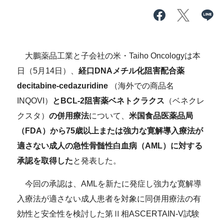
大鵬薬品工業と子会社の米・Taiho Oncologyは本
日（5月14日）、
経口DNAメチル化阻害配合薬
decitabine-cedazuridine
（海外での商品名
INQOVI）
とBCL-2阻害薬ベネトクラクス
（ベネクレ
クスタ）
の併用療法
について、
米国食品医薬品局
（FDA）から75歳以上または強力な寛解導入療法が
適さない成人の急性骨髄性白血病（AML）に対する
承認を取得した
と発表した。
今回の承認は、AMLを新たに発症し強力な寛解導
入療法が適さない成人患者を対象に同併用療法の有
効性と安全性を検討した第Ⅱ相ASCERTAIN-V試験