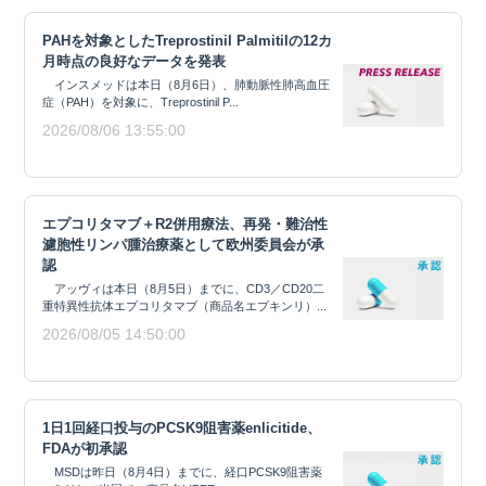
PAHを対象としたTreprostinil Palmitilの12カ
月時点の良好なデータを発表
インスメッドは本日（8月6日）、肺動脈性肺高血圧
症（PAH）を対象に、Treprostinil P...
2026/08/06 13:55:00
エプコリタマブ＋R2併用療法、再発・難治性
濾胞性リンパ腫治療薬として欧州委員会が承
認
アッヴィは本日（8月5日）までに、CD3／CD20二
重特異性抗体エプコリタマブ（商品名エプキンリ）...
2026/08/05 14:50:00
1日1回経口投与のPCSK9阻害薬enlicitide、
FDAが初承認
MSDは昨日（8月4日）までに、経口PCSK9阻害薬