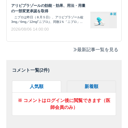
アリピプラゾールの効能・効果、用法・用量
の一部変更承認を取得
ニプロは昨日（８月５日）、アリピプラゾール錠
3mg／6mg／12mg｢ニプロ｣、同散1％「ニプロ」...
2026/08/06 14:00:00
最新記事一覧を見る
コメント一覧(
2
件)
人気順
新着順
※ コメントはログイン後に閲覧できます（医
師会員のみ）