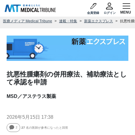
会員登録
ログイン
医療メディア Medical Tribune
連載・特集
新薬エクスプレス
抗悪性腫
抗悪性腫瘍剤の併用療法、補助療法とし
て承認を申請
MSD／アステラス製薬
2026年5月15日 17:38
2
27
名の医師が参考になったと回答