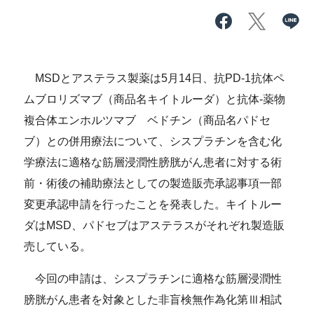
MSDとアステラス製薬は5月14日、抗PD-1抗体ペ
ムブロリズマブ（商品名キイトルーダ）と抗体-薬物
複合体エンホルツマブ ベドチン（商品名パドセ
ブ）との併用療法について、シスプラチンを含む化
学療法に適格な筋層浸潤性膀胱がん患者に対する術
前・術後の補助療法としての製造販売承認事項一部
変更承認申請を行ったことを発表した。キイトルー
ダはMSD、パドセブはアステラスがそれぞれ製造販
売している。
今回の申請は、シスプラチンに適格な筋層浸潤性
膀胱がん患者を対象とした非盲検無作為化第Ⅲ相試