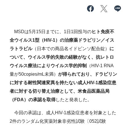
MSDは5月15日までに、1日1回投与の
ヒト免疫不
全ウイルス1型（HIV-1）の治療薬ドラビリン／イス
ラトラビル
（日本での商品名イドビンソ配合錠）
に
ついて、ウイルス学的失敗の経験がなく、抗レトロ
ウイルス療法によりウイルス学的抑制
（HIV-1 RNA
量が50copies/mL未満）
が得られており、ドラビリン
に対する耐性関連変異を持たない成人HIV-1感染症患
者に対する切り替え治療として、米食品医薬品局
（FDA）の承認を取得
したと発表した。
今回の承認は、成人HIV-1感染症患者を対象とした
2件のランダム化実薬対象非劣性試験〔052試験