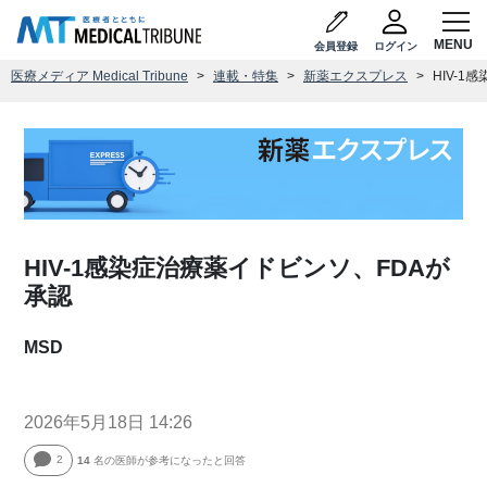
会員登録
ログイン
医療メディア Medical Tribune
連載・特集
新薬エクスプレス
HIV-
HIV-1感染症治療薬イドビンソ、FDAが
承認
MSD
2026年5月18日 14:26
2
14
名の医師が参考になったと回答