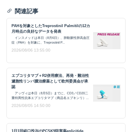
関連記事
PAHを対象としたTreprostinil Palmitilの12カ
月時点の良好なデータを発表
インスメッドは本日（8月6日）、肺動脈性肺高血圧
症（PAH）を対象に、Treprostinil P...
2026/08/06 13:55:00
エプコリタマブ＋R2併用療法、再発・難治性
濾胞性リンパ腫治療薬として欧州委員会が承
認
アッヴィは本日（8月5日）までに、CD3／CD20二
重特異性抗体エプコリタマブ（商品名エプキンリ）...
2026/08/05 14:50:00
1日1回経口投与のPCSK9阻害薬enlicitide、