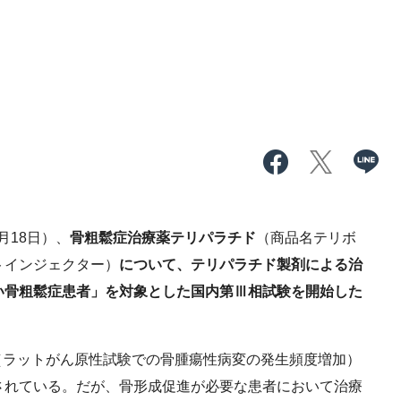
18日）、
骨粗鬆症治療薬テリパラチド
（商品名テリボ
オートインジェクター）
について、テリパラチド製剤による治
い骨粗鬆症患者」を対象とした国内第Ⅲ相試験を開始した
ラットがん原性試験での骨腫瘍性病変の発生頻度増加）
されている。だが、骨形成促進が必要な患者において治療