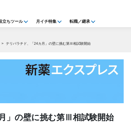
役立ちツール
月イチ特集
転職／継承
テリパラチド、「24カ月」の壁に挑む第Ⅲ相試験開始
カ月」の壁に挑む第Ⅲ相試験開始