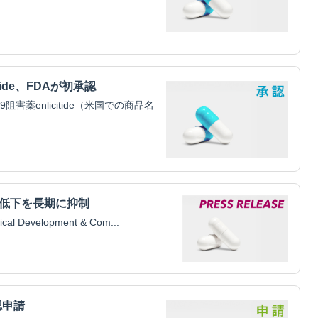
tide、FDAが初承認
害薬enlicitide（米国での商品名
腎機能低下を長期に抑制
Development & Com...
認申請