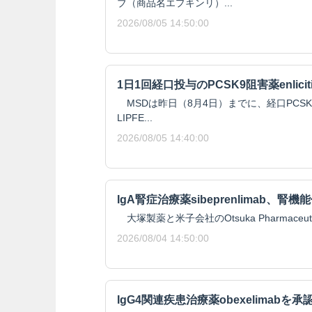
ブ（商品名エプキンリ）...
2026/08/05 14:50:00
1日1回経口投与のPCSK9阻害薬enlici
MSDは昨日（8月4日）までに、経口PCSK9阻
LIPFE...
2026/08/05 14:40:00
IgA腎症治療薬sibeprenlimab、
大塚製薬と米子会社のOtsuka Pharmaceutical 
2026/08/04 14:50:00
IgG4関連疾患治療薬obexelimabを承