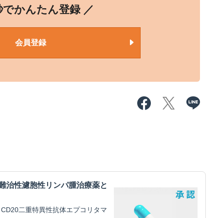
0秒でかんたん登録 ／
会員登録
・難治性濾胞性リンパ腫治療薬と
CD20二重特異性抗体エプコリタマ