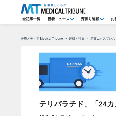
全記事一覧
新着ニュース
深掘り連載
お
医療メディア Medical Tribune
連載・特集
新薬エクスプレス
テリパラチド、「24