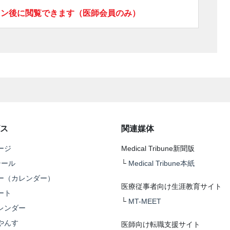
イン後に閲覧できます（医師会員のみ）
ス
関連媒体
ージ
Medical Tribune新聞版
テール
└
Medical Tribune本紙
ー（カレンダー）
医療従事者向け生涯教育サイト
ート
└
MT-MEET
レンダー
やんす
医師向け転職支援サイト