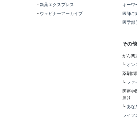
└
新薬エクスプレス
キーワ
└
ウェビナーアーカイブ
医師ご
医学部
その他
がん関
└
オン
薬剤師
└
ファ
医療や
届け
└
あな
ライフ