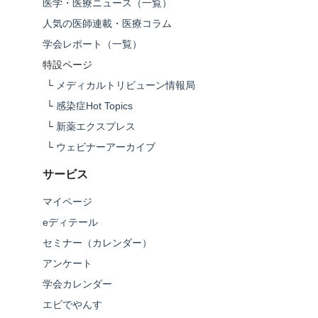
医学・医療ニュース（一覧）
人気の医師連載・医療コラム
学会レポート（一覧）
特設ページ
└
メディカルトリビューン情報局
└
感染症Hot Topics
└
新薬エクスプレス
└
ウェビナーアーカイブ
サービス
マイページ
eディテール
セミナー（カレンダー）
アンケート
学会カレンダー
エビでやんす