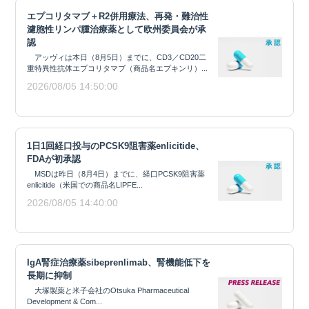
エプコリタマブ＋R2併用療法、再発・難治性
濾胞性リンパ腫治療薬として欧州委員会が承
認
アッヴィは本日（8月5日）までに、CD3／CD20二
重特異性抗体エプコリタマブ（商品名エプキンリ）...
2026/08/05 14:50:00
1日1回経口投与のPCSK9阻害薬enlicitide、
FDAが初承認
MSDは昨日（8月4日）までに、経口PCSK9阻害薬
enlicitide（米国での商品名LIPFE...
2026/08/05 14:40:00
IgA腎症治療薬sibeprenlimab、腎機能低下を
長期に抑制
大塚製薬と米子会社のOtsuka Pharmaceutical
Development & Com...