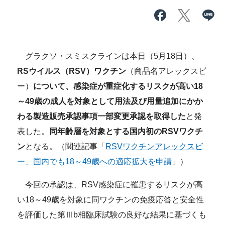
グラクソ・スミスクラインは本日（5月18日）、
RSウイルス（RSV）ワクチン
（商品名アレックスビ
ー）
について、感染症が重症化するリスクが高い18
～49歳の成人を対象として用法及び用量追加にかか
わる製造販売承認事項一部変更承認を取得した
と発
表した。
同年齢層を対象とする国内初のRSVワクチ
ン
となる。（関連記事「
RSVワクチンアレックスビ
ー、国内でも18～49歳への適応拡大を申請
」）
今回の承認は、RSV感染症に罹患するリスクが高
い18～49歳を対象に同ワクチンの免疫応答と安全性
を評価した第Ⅲb相臨床試験の良好な結果に基づくも