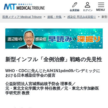
会員登録
ログイン
医療メディア Medical Tribune
連載・特集
感染症 早読み&深掘り
新型
新型インフル「全例治療」戦略の先見性
WHO・CDCに先んじたA/H1N1pdm09パンデミックに
おける日本感染症学会の提言
公益財団法人宮城県結核予防会 理事長／
元・東北文化学園大学 特任教授／元・東北大学加齢医
学研究所 教授