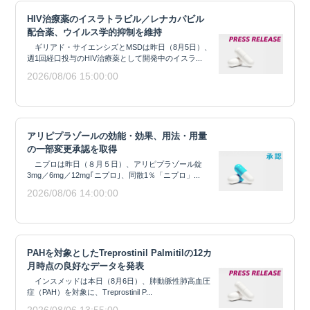
HIV治療薬のイスラトラビル／レナカパビル
配合薬、ウイルス学的抑制を維持
ギリアド・サイエンシズとMSDは昨日（8月5日）、
週1回経口投与のHIV治療薬として開発中のイスラ...
2026/08/06 15:00:00
アリピプラゾールの効能・効果、用法・用量
の一部変更承認を取得
ニプロは昨日（８月５日）、アリピプラゾール錠
3mg／6mg／12mg｢ニプロ｣、同散1％「ニプロ」...
2026/08/06 14:00:00
PAHを対象としたTreprostinil Palmitilの12カ
月時点の良好なデータを発表
インスメッドは本日（8月6日）、肺動脈性肺高血圧
症（PAH）を対象に、Treprostinil P...
2026/08/06 13:55:00