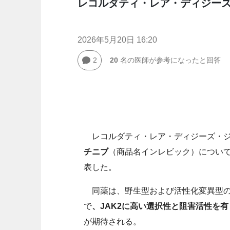
レコルダティ・レア・ディジー
2026年5月20日 16:20
2
20
名の医師が参考になったと回答
レコルダティ・レア・ディジーズ・ジャ
チニブ
（商品名インレビック）につい
表した。
同薬は、野生型および活性化変異型のヤ
で
、JAK2に高い選択性と阻害活性を
が期待される。