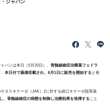
ズ・ジャパン
パンは本日（5月20日）、
骨髄線維症治療薬フェドラ
て、
本日付で薬価収載され、6月1日に販売を開始する
と発
ヌスキナーゼ（JAK）2に対する経口キナーゼ阻害薬
有し、骨髄線維症の病態を制御し治療効果を発揮する
こと