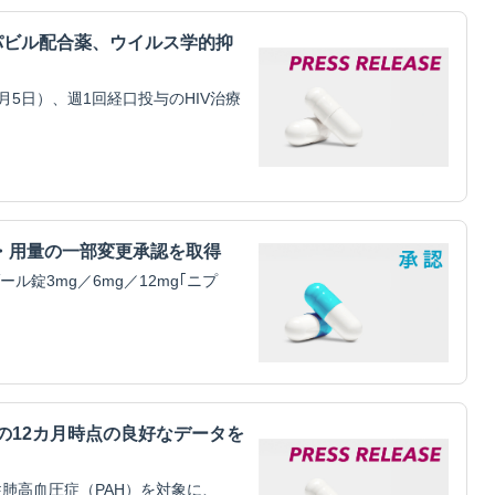
パビル配合薬、ウイルス学的抑
5日）、週1回経口投与のHIV治療
・用量の一部変更承認を取得
錠3mg／6mg／12mg｢ニプ
mitilの12カ月時点の良好なデータを
肺高血圧症（PAH）を対象に、