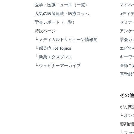
医学・医療ニュース（一覧）
マイペ
人気の医師連載・医療コラム
eディ
学会レポート（一覧）
セミナ
特設ページ
アンケ
└
メディカルトリビューン情報局
学会カ
└
感染症Hot Topics
エビで
└
新薬エクスプレス
キーワ
└
ウェビナーアーカイブ
医師ご
医学部
その他
がん関
└
オン
薬剤師
└
ファ