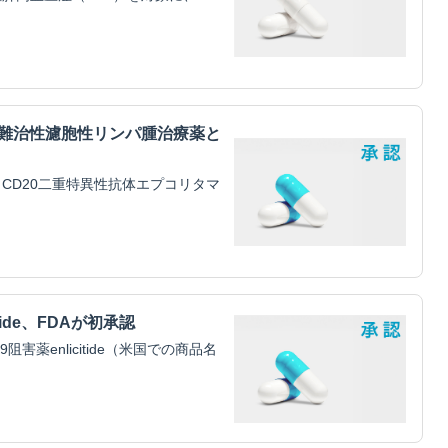
・難治性濾胞性リンパ腫治療薬と
CD20二重特異性抗体エプコリタマ
tide、FDAが初承認
害薬enlicitide（米国での商品名