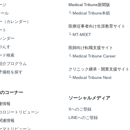
ージ
Medical Tribune新聞版
テール
└
Medical Tribune本紙
ー（カレンダー）
医療従事者向け生涯教育サイト
ート
└
MT-MEET
レンダー
やんす
医師向け転職支援サイト
ード検索
└
Medical Tribune Career
紹介プログラム
クリニック継承・開業支援サイト
予備校を探す
└
Medical Tribune Next
のコーナー
ソーシャルメディア
連情報
Xへのご登録
コロジートリビューン
LINEへのご登録
関連情報
ーマトリビューン