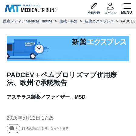
会員登録
ログイン
医療メディア Medical Tribune
連載・特集
新薬エクスプレス
PADC
PADCEV＋ペムブロリズマブ併用療
法、欧州で承認勧告
アステラス製薬／ファイザー、MSD
2026年5月22日 17:25
2
24
名の医師が参考になったと回答