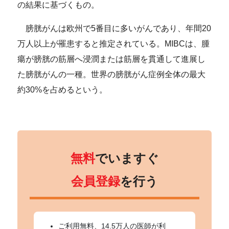
の結果に基づくもの。
膀胱がんは欧州で5番目に多いがんであり、年間20
万人以上が罹患すると推定されている。MIBCは、腫
瘍が膀胱の筋層へ浸潤または筋層を貫通して進展し
た膀胱がんの一種。世界の膀胱がん症例全体の最大
約30%を占めるという。
無料
でいますぐ
会員登録
を行う
ご利用無料、14.5万人の医師が利