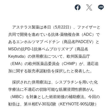
アステラス製薬は本日（5月22日）、ファイザーと
共同で開発を進めている抗体-薬物複合体（ADC）で
あるエンホルツマブ ベドチン（商品名PADCEV）と
MSDの抗PD-1抗体ペムブロリズマブ（商品名
Keytruda）の併用療法について、欧州医薬品庁
（EMA）の欧州医薬品委員会（CHMP）が、適応追
加に関する販売承認勧告を採択したと発表した。
採択された併用療法は、シスプラチンを用いた化
学療法に不適応の切除可能な筋層浸潤性膀胱がん
（MIBC）を対象とした術前術後の補助療法。今回の
勧告は、第Ⅲ相EV-303試験（KEYNOTE-905試験）