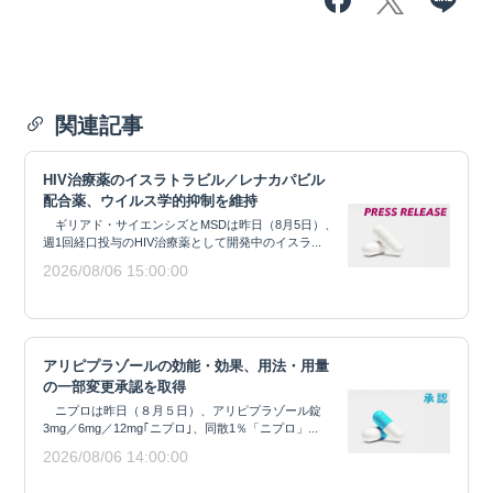
関連記事
HIV治療薬のイスラトラビル／レナカパビル
配合薬、ウイルス学的抑制を維持
ギリアド・サイエンシズとMSDは昨日（8月5日）、
週1回経口投与のHIV治療薬として開発中のイスラ...
2026/08/06 15:00:00
アリピプラゾールの効能・効果、用法・用量
の一部変更承認を取得
ニプロは昨日（８月５日）、アリピプラゾール錠
3mg／6mg／12mg｢ニプロ｣、同散1％「ニプロ」...
2026/08/06 14:00:00