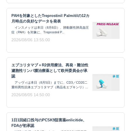
PAHを対象としたTreprostinil Palmitilの12カ
月時点の良好なデータを発表
インスメッドは本日（8月6日）、肺動脈性肺高血圧
症（PAH）を対象に、Treprostinil P...
2026/08/06 13:55:00
エプコリタマブ＋R2併用療法、再発・難治性
濾胞性リンパ腫治療薬として欧州委員会が承
認
アッヴィは本日（8月5日）までに、CD3／CD20二
重特異性抗体エプコリタマブ（商品名エプキンリ）...
2026/08/05 14:50:00
1日1回経口投与のPCSK9阻害薬enlicitide、
FDAが初承認