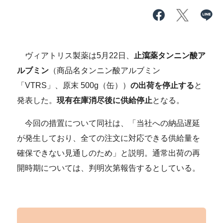
ヴィアトリス製薬は5月22日、
止瀉薬タンニン酸ア
ルブミン
（商品名タンニン酸アルブミン
「VTRS」、原末 500g（缶））
の出荷を停止する
と
発表した。
現有在庫消尽後に供給停止
となる。
今回の措置について同社は、「当社への納品遅延
が発生しており、全ての注文に対応できる供給量を
確保できない見通しのため」と説明。通常出荷の再
開時期については、判明次第報告するとしている。