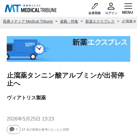
会員登録
ログイン
医療メディア Medical Tribune
連載・特集
新薬エクスプレス
止瀉薬タ
止瀉薬タンニン酸アルブミンが出荷停
止へ
ヴィアトリス製薬
2026年5月25日 13:23
2
17
名の医師が参考になったと回答