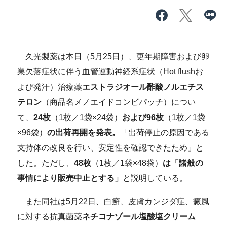
久光製薬は本日（5月25日）、更年期障害および卵
巣欠落症状に伴う血管運動神経系症状（Hot flushお
よび発汗）治療薬
エストラジオール酢酸ノルエチス
テロン
（商品名メノエイドコンビパッチ）につい
て、
24枚
（1枚／1袋×24袋）
および96枚
（1枚／1袋
×96袋）
の出荷再開を発表。
「出荷停止の原因である
支持体の改良を行い、安定性を確認できたため」と
した。ただし、
48枚
（1枚／1袋×48袋）
は「諸般の
事情により販売中止とする」
と説明している。
また同社は5月22日、白癬、皮膚カンジダ症、癜風
に対する抗真菌薬
ネチコナゾール塩酸塩クリーム