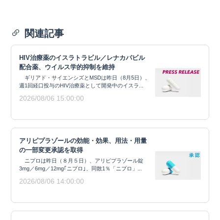
関連記事
HIV治療薬のイスラトラビル／レナカパビル
配合薬、ウイルス学的抑制を維持
ギリアド・サイエンシズとMSDは昨日（8月5日）、
週1回経口投与のHIV治療薬として開発中のイスラ...
2026/08/06 15:00:00
アリピプラゾールの効能・効果、用法・用量
の一部変更承認を取得
ニプロは昨日（８月５日）、アリピプラゾール錠
3mg／6mg／12mg｢ニプロ｣、同散1％「ニプロ」...
2026/08/06 14:00:00