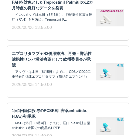
PAHを対象としたTreprostinil Palmitilの12カ
月時点の良好なデータを発表
インスメッドは本日（8月6日）、肺動脈性肺高血圧
症（PAH）を対象に、Treprostinil P...
2026/08/06 13:55:00
エプコリタマブ＋R2併用療法、再発・難治性
濾胞性リンパ腫治療薬として欧州委員会が承
認
アッヴィは本日（8月5日）までに、CD3／CD20二
重特異性抗体エプコリタマブ（商品名エプキンリ）...
2026/08/05 14:50:00
1日1回経口投与のPCSK9阻害薬enlicitide、
FDAが初承認
MSDは昨日（8月4日）までに、経口PCSK9阻害薬
enlicitide（米国での商品名LIPFE...
2026/08/05 14:40:00